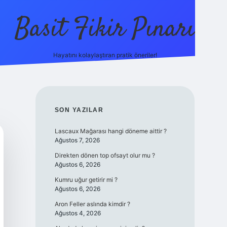
Basit Fikir Pınarı
Hayatını kolaylaştıran pratik öneriler!
elexbet yeni giri
SIDEBAR
SON YAZILAR
Lascaux Mağarası hangi döneme aittir ?
Ağustos 7, 2026
Direkten dönen top ofsayt olur mu ?
Ağustos 6, 2026
Kumru uğur getirir mi ?
Ağustos 6, 2026
Aron Feller aslında kimdir ?
Ağustos 4, 2026