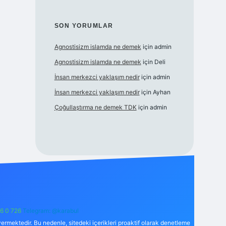
SON YORUMLAR
Agnostisizm islamda ne demek
için
admin
Agnostisizm islamda ne demek
için
Deli
İnsan merkezci yaklaşım nedir
için
admin
İnsan merkezci yaklaşım nedir
için
Ayhan
Çoğullaştırma ne demek TDK
için
admin
6 0 726
Telegram: @karabul
ermektedir. Bu nedenle, sitedeki içerikleri proaktif olarak denetleme