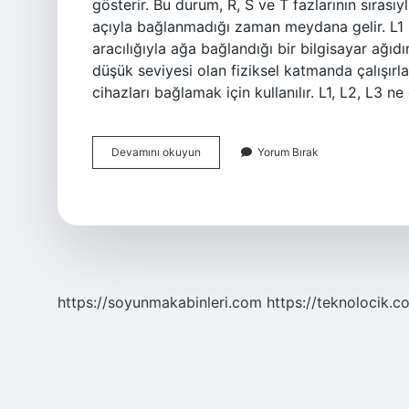
gösterir. Bu durum, R, S ve T fazlarının sırası
açıyla bağlanmadığı zaman meydana gelir. L1 ne
aracılığıyla ağa bağlandığı bir bilgisayar ağıd
düşük seviyesi olan fiziksel katmanda çalışırlar
cihazları bağlamak için kullanılır. L1, L2, L3 
Elektrik
Devamını okuyun
Yorum Bırak
L1
L2
L3
Nedir
https://soyunmakabinleri.com
https://teknolocik.c