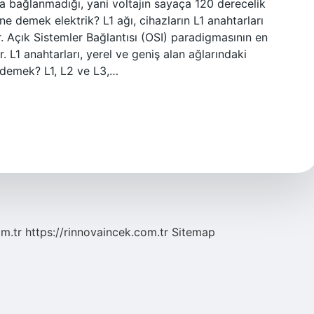
yla bağlanmadığı, yani voltajın sayaça 120 derecelik
 demek elektrik? L1 ağı, cihazların L1 anahtarları
ır. Açık Sistemler Bağlantısı (OSI) paradigmasının en
. L1 anahtarları, yerel ve geniş alan ağlarındaki
ne demek? L1, L2 ve L3,…
om.tr
https://rinnovaincek.com.tr
Sitemap