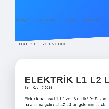
Anasayfa
Gizlilik Politikası
Yasal Uyarı
Hakkımızda
ETIKET:
L1L2L3 NEDIR
ELEKTRIK L1 L2 
Tarih: Kasım 7, 2024
Elektrik panosu L1, L2 ve L3 nedir? 9- Sayaç 
ne anlama gelir? L1 L2 L3 simgelerinin sürekli