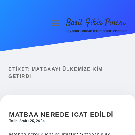
Basit Fikir Pınarı
menüyü
aç
Hayatını kolaylaştıran pratik öneriler!
Anasayfa
Gizlilik Politikası
Yasal Uyarı
ETIKET:
MATBAAYI ÜLKEMIZE KIM
GETIRDI
Hakkımızda
MATBAA NEREDE ICAT EDILDI
Tarih: Aralık 25, 2024
Matbaa nerede icat edilmiştir? Matbaanın ilk