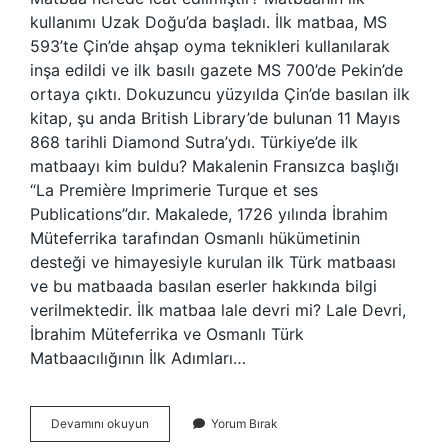
kullanımı Uzak Doğu’da başladı. İlk matbaa, MS
593’te Çin’de ahşap oyma teknikleri kullanılarak
inşa edildi ve ilk basılı gazete MS 700’de Pekin’de
ortaya çıktı. Dokuzuncu yüzyılda Çin’de basılan ilk
kitap, şu anda British Library’de bulunan 11 Mayıs
868 tarihli Diamond Sutra’ydı. Türkiye’de ilk
matbaayı kim buldu? Makalenin Fransızca başlığı
“La Première Imprimerie Turque et ses
Publications”dır. Makalede, 1726 yılında İbrahim
Müteferrika tarafından Osmanlı hükümetinin
desteği ve himayesiyle kurulan ilk Türk matbaası
ve bu matbaada basılan eserler hakkında bilgi
verilmektedir. İlk matbaa lale devri mi? Lale Devri,
İbrahim Müteferrika ve Osmanlı Türk
Matbaacılığının İlk Adımları…
Matbaa
Devamını okuyun
Yorum Bırak
Nerede