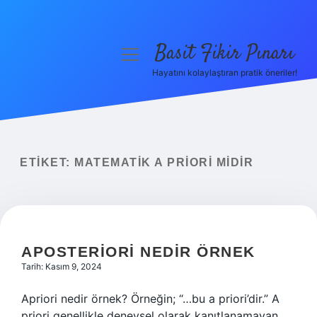
Basit Fikir Pınarı
menüyü
aç
Hayatını kolaylaştıran pratik öneriler!
Anasayfa
Gizlilik Politikası
Yasal Uyarı
ETIKET:
MATEMATIK A PRIORI MIDIR
Hakkımızda
APOSTERIORI NEDIR ÖRNEK
Tarih: Kasım 9, 2024
Apriori nedir örnek? Örneğin; “…bu a priori’dir.” A
priori genellikle deneysel olarak kanıtlanamayan