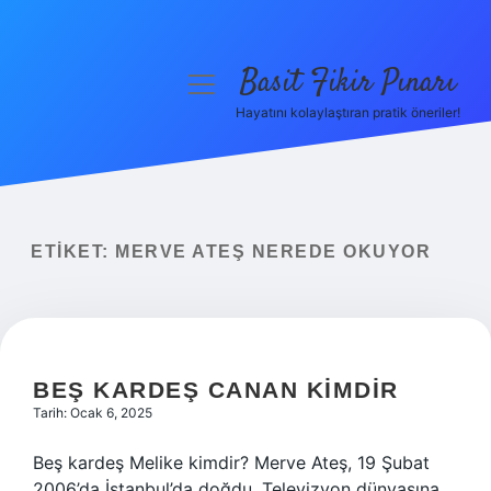
Basit Fikir Pınarı
menüyü
aç
Hayatını kolaylaştıran pratik öneriler!
Anasayfa
Gizlilik Politikası
Yasal Uyarı
ETIKET:
MERVE ATEŞ NEREDE OKUYOR
Hakkımızda
BEŞ KARDEŞ CANAN KIMDIR
Tarih: Ocak 6, 2025
Beş kardeş Melike kimdir? Merve Ateş, 19 Şubat
2006’da İstanbul’da doğdu. Televizyon dünyasına