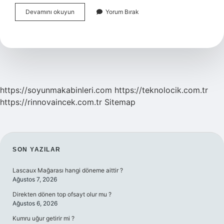
Telefonda
Devamını okuyun
Yorum Bırak
Gelen
Arama
Neden
Görünmüyor
https://soyunmakabinleri.com
https://teknolocik.com.tr
https://rinnovaincek.com.tr
Sitemap
SIDEBAR
SON YAZILAR
Lascaux Mağarası hangi döneme aittir ?
Ağustos 7, 2026
Direkten dönen top ofsayt olur mu ?
Ağustos 6, 2026
Kumru uğur getirir mi ?