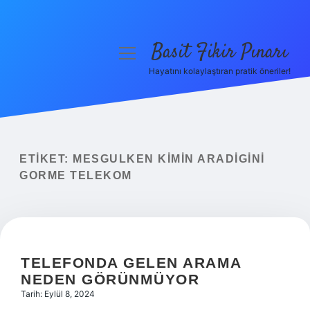
Basit Fikir Pınarı
menüyü
aç
Hayatını kolaylaştıran pratik öneriler!
Anasayfa
Gizlilik Politikası
Yasal Uyarı
ETIKET:
MESGULKEN KIMIN ARADIGINI
GORME TELEKOM
Hakkımızda
TELEFONDA GELEN ARAMA
NEDEN GÖRÜNMÜYOR
Tarih: Eylül 8, 2024