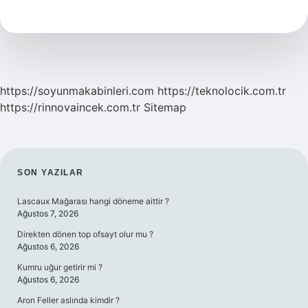
Ishal
Ne
Kadar
Sürer
https://soyunmakabinleri.com
https://teknolocik.com.tr
https://rinnovaincek.com.tr
Sitemap
SIDEBAR
SON YAZILAR
Lascaux Mağarası hangi döneme aittir ?
Ağustos 7, 2026
Direkten dönen top ofsayt olur mu ?
Ağustos 6, 2026
Kumru uğur getirir mi ?
Ağustos 6, 2026
Aron Feller aslında kimdir ?