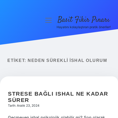
Basit Fikir Pınarı
menüyü
aç
Hayatını kolaylaştıran pratik öneriler!
Anasayfa
Gizlilik Politikası
Yasal Uyarı
ETIKET:
NEDEN SÜREKLI ISHAL OLURUM
Hakkımızda
STRESE BAĞLI ISHAL NE KADAR
SÜRER
Tarih: Aralık 23, 2024
Geçmeyen ishal psikolojik olabilir mi? Son olarak,