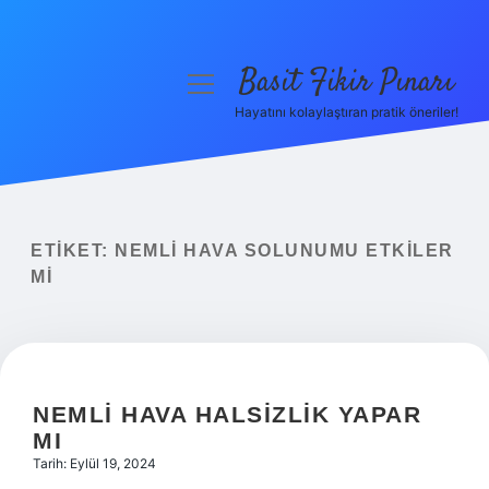
Basit Fikir Pınarı
menüyü
aç
Hayatını kolaylaştıran pratik öneriler!
Anasayfa
Gizlilik Politikası
Yasal Uyarı
ETIKET:
NEMLI HAVA SOLUNUMU ETKILER
MI
Hakkımızda
NEMLI HAVA HALSIZLIK YAPAR
MI
Tarih: Eylül 19, 2024