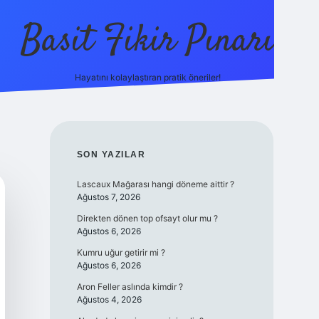
Basit Fikir Pınarı
Hayatını kolaylaştıran pratik öneriler!
elexbet yeni g
SIDEBAR
SON YAZILAR
Lascaux Mağarası hangi döneme aittir ?
Ağustos 7, 2026
Direkten dönen top ofsayt olur mu ?
Ağustos 6, 2026
Kumru uğur getirir mi ?
Ağustos 6, 2026
Aron Feller aslında kimdir ?
Ağustos 4, 2026