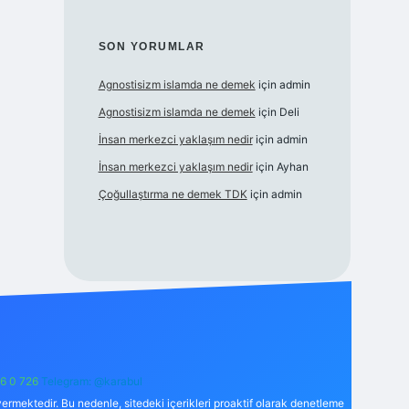
SON YORUMLAR
Agnostisizm islamda ne demek
için
admin
Agnostisizm islamda ne demek
için
Deli
İnsan merkezci yaklaşım nedir
için
admin
İnsan merkezci yaklaşım nedir
için
Ayhan
Çoğullaştırma ne demek TDK
için
admin
6 0 726
Telegram: @karabul
ermektedir. Bu nedenle, sitedeki içerikleri proaktif olarak denetleme