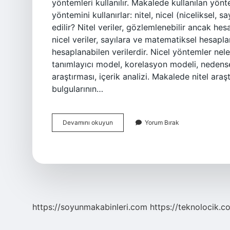
yöntemleri kullanılır. Makalede kullanılan yönt
yöntemini kullanırlar: nitel, nicel (niceliksel, 
edilir? Nitel veriler, gözlemlenebilir ancak hes
nicel veriler, sayılara ve matematiksel hesap
hesaplanabilen verilerdir. Nicel yöntemler ne
tanımlayıcı model, korelasyon modeli, nedense
araştırması, içerik analizi. Makalede nitel ara
bulgularının…
Makalede
Devamını okuyun
Yorum Bırak
Nitel
Yöntem
Nedir
https://soyunmakabinleri.com
https://teknolocik.c