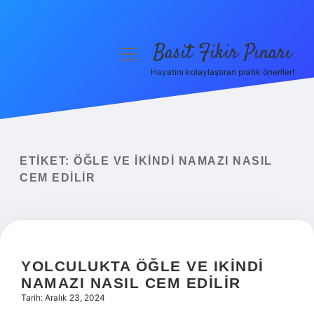
Basit Fikir Pınarı
menüyü
aç
Hayatını kolaylaştıran pratik öneriler!
Anasayfa
Gizlilik Politikası
Yasal Uyarı
ETIKET:
ÖĞLE VE IKINDI NAMAZI NASIL
CEM EDILIR
Hakkımızda
YOLCULUKTA ÖĞLE VE IKINDI
NAMAZI NASIL CEM EDILIR
Tarih: Aralık 23, 2024