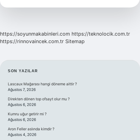
Ikindi
Namazı
Nasıl
Cem
Edilir
https://soyunmakabinleri.com
https://teknolocik.com.tr
https://rinnovaincek.com.tr
Sitemap
SIDEBAR
SON YAZILAR
Lascaux Mağarası hangi döneme aittir ?
Ağustos 7, 2026
Direkten dönen top ofsayt olur mu ?
Ağustos 6, 2026
Kumru uğur getirir mi ?
Ağustos 6, 2026
Aron Feller aslında kimdir ?
Ağustos 4, 2026