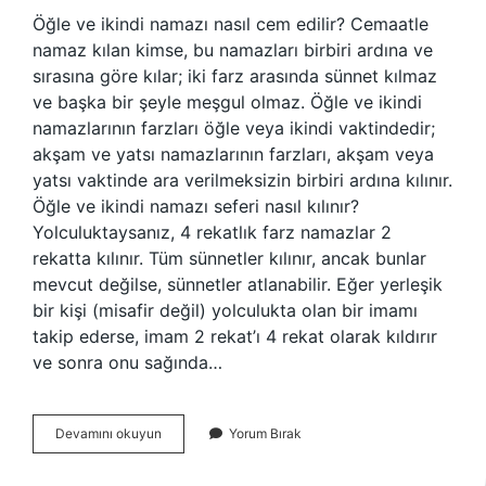
Öğle ve ikindi namazı nasıl cem edilir? Cemaatle
namaz kılan kimse, bu namazları birbiri ardına ve
sırasına göre kılar; iki farz arasında sünnet kılmaz
ve başka bir şeyle meşgul olmaz. Öğle ve ikindi
namazlarının farzları öğle veya ikindi vaktindedir;
akşam ve yatsı namazlarının farzları, akşam veya
yatsı vaktinde ara verilmeksizin birbiri ardına kılınır.
Öğle ve ikindi namazı seferi nasıl kılınır?
Yolculuktaysanız, 4 rekatlık farz namazlar 2
rekatta kılınır. Tüm sünnetler kılınır, ancak bunlar
mevcut değilse, sünnetler atlanabilir. Eğer yerleşik
bir kişi (misafir değil) yolculukta olan bir imamı
takip ederse, imam 2 rekat’ı 4 rekat olarak kıldırır
ve sonra onu sağında…
Yolculukta
Devamını okuyun
Yorum Bırak
Öğle
Ve