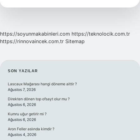
Ikindi
Namazı
Nasıl
Cem
Edilir
https://soyunmakabinleri.com
https://teknolocik.com.tr
https://rinnovaincek.com.tr
Sitemap
SIDEBAR
SON YAZILAR
Lascaux Mağarası hangi döneme aittir ?
Ağustos 7, 2026
Direkten dönen top ofsayt olur mu ?
Ağustos 6, 2026
Kumru uğur getirir mi ?
Ağustos 6, 2026
Aron Feller aslında kimdir ?
Ağustos 4, 2026