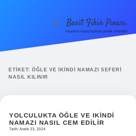
Basit Fikir Pınarı
menüyü
aç
Hayatını kolaylaştıran pratik öneriler!
Anasayfa
Gizlilik Politikası
Yasal Uyarı
ETIKET:
ÖĞLE VE IKINDI NAMAZI SEFERI
NASIL KILINIR
Hakkımızda
YOLCULUKTA ÖĞLE VE IKINDI
NAMAZI NASIL CEM EDILIR
Tarih: Aralık 23, 2024