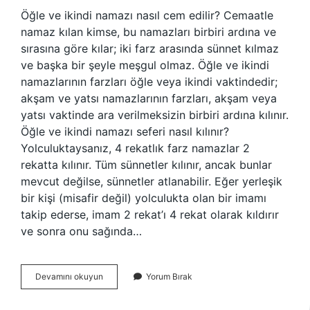
Öğle ve ikindi namazı nasıl cem edilir? Cemaatle
namaz kılan kimse, bu namazları birbiri ardına ve
sırasına göre kılar; iki farz arasında sünnet kılmaz
ve başka bir şeyle meşgul olmaz. Öğle ve ikindi
namazlarının farzları öğle veya ikindi vaktindedir;
akşam ve yatsı namazlarının farzları, akşam veya
yatsı vaktinde ara verilmeksizin birbiri ardına kılınır.
Öğle ve ikindi namazı seferi nasıl kılınır?
Yolculuktaysanız, 4 rekatlık farz namazlar 2
rekatta kılınır. Tüm sünnetler kılınır, ancak bunlar
mevcut değilse, sünnetler atlanabilir. Eğer yerleşik
bir kişi (misafir değil) yolculukta olan bir imamı
takip ederse, imam 2 rekat’ı 4 rekat olarak kıldırır
ve sonra onu sağında…
Yolculukta
Devamını okuyun
Yorum Bırak
Öğle
Ve