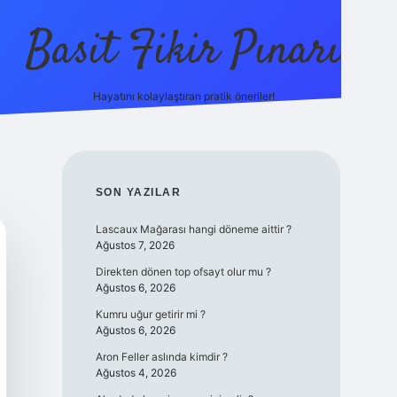
Basit Fikir Pınarı
Hayatını kolaylaştıran pratik öneriler!
elexbet yeni g
SIDEBAR
SON YAZILAR
Lascaux Mağarası hangi döneme aittir ?
Ağustos 7, 2026
Direkten dönen top ofsayt olur mu ?
Ağustos 6, 2026
Kumru uğur getirir mi ?
Ağustos 6, 2026
Aron Feller aslında kimdir ?
Ağustos 4, 2026