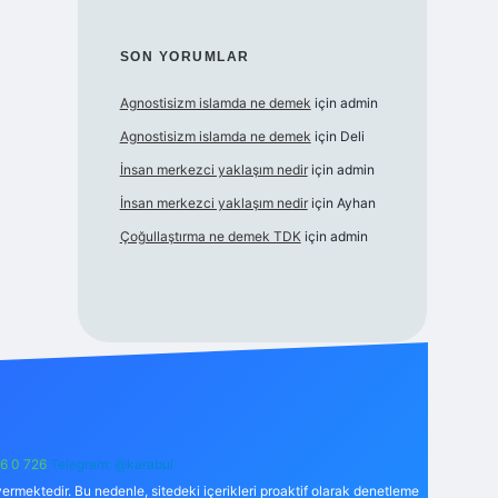
SON YORUMLAR
Agnostisizm islamda ne demek
için
admin
Agnostisizm islamda ne demek
için
Deli
İnsan merkezci yaklaşım nedir
için
admin
İnsan merkezci yaklaşım nedir
için
Ayhan
Çoğullaştırma ne demek TDK
için
admin
6 0 726
Telegram: @karabul
ermektedir. Bu nedenle, sitedeki içerikleri proaktif olarak denetleme