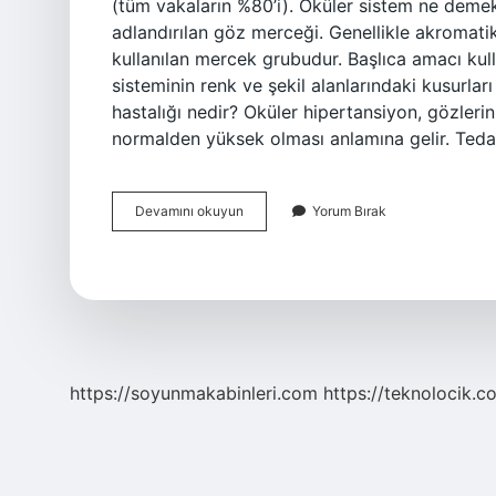
(tüm vakaların %80’i). Oküler sistem ne deme
adlandırılan göz merceği. Genellikle akromat
kullanılan mercek grubudur. Başlıca amacı ku
sisteminin renk ve şekil alanlarındaki kusurları
hastalığı nedir? Oküler hipertansiyon, gözlerin
normalden yüksek olması anlamına gelir. Ted
Oküler
Devamını okuyun
Yorum Bırak
Ne
Demek
Tıp
https://soyunmakabinleri.com
https://teknolocik.c