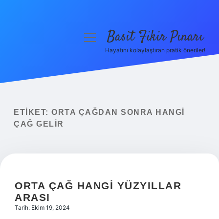
Basit Fikir Pınarı
menüyü
aç
Hayatını kolaylaştıran pratik öneriler!
Anasayfa
Gizlilik Politikası
Yasal Uyarı
ETIKET:
ORTA ÇAĞDAN SONRA HANGI
ÇAĞ GELIR
Hakkımızda
ORTA ÇAĞ HANGI YÜZYILLAR
ARASI
Tarih: Ekim 19, 2024