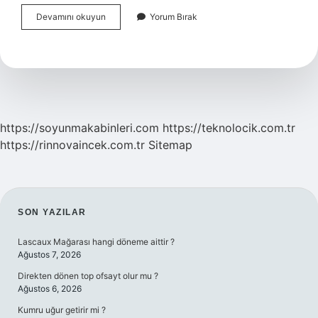
Orta
Devamını okuyun
Yorum Bırak
Çağ
Hangi
Yüzyıllar
Arası
https://soyunmakabinleri.com
https://teknolocik.com.tr
https://rinnovaincek.com.tr
Sitemap
SIDEBAR
SON YAZILAR
Lascaux Mağarası hangi döneme aittir ?
Ağustos 7, 2026
Direkten dönen top ofsayt olur mu ?
Ağustos 6, 2026
Kumru uğur getirir mi ?