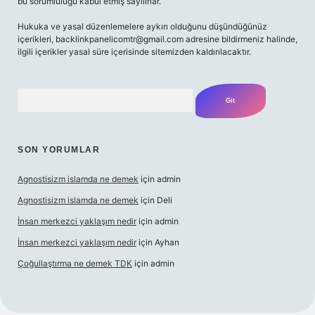
bu sorumluluğu kabul etmiş sayılırlar.
Hukuka ve yasal düzenlemelere aykırı olduğunu düşündüğünüz
içerikleri,
backlinkpanelicomtr@gmail.com
adresine bildirmeniz halinde,
ilgili içerikler yasal süre içerisinde sitemizden kaldırılacaktır.
Arama
SON YORUMLAR
Agnostisizm islamda ne demek
için
admin
Agnostisizm islamda ne demek
için
Deli
İnsan merkezci yaklaşım nedir
için
admin
İnsan merkezci yaklaşım nedir
için
Ayhan
Çoğullaştırma ne demek TDK
için
admin