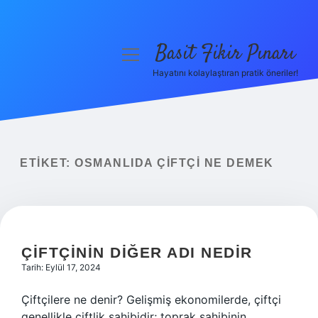
Basit Fikir Pınarı
menüyü
aç
Hayatını kolaylaştıran pratik öneriler!
Anasayfa
Gizlilik Politikası
Yasal Uyarı
ETIKET:
OSMANLIDA ÇIFTÇI NE DEMEK
Hakkımızda
ÇIFTÇININ DIĞER ADI NEDIR
Tarih: Eylül 17, 2024
Çiftçilere ne denir? Gelişmiş ekonomilerde, çiftçi
genellikle çiftlik sahibidir; toprak sahibinin