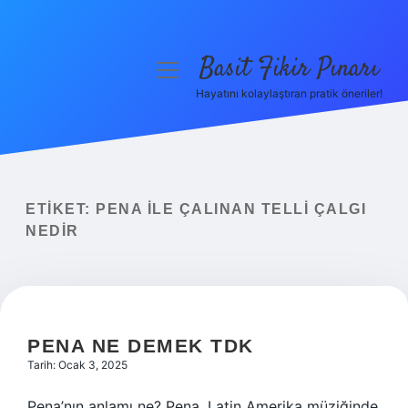
Basit Fikir Pınarı
menüyü
aç
Hayatını kolaylaştıran pratik öneriler!
Anasayfa
Gizlilik Politikası
Yasal Uyarı
ETIKET:
PENA ILE ÇALINAN TELLI ÇALGI
NEDIR
Hakkımızda
PENA NE DEMEK TDK
Tarih: Ocak 3, 2025
Pena’nın anlamı ne? Pena, Latin Amerika müziğinde