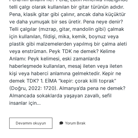
telli çalgı olarak kullanılan bir gitar türünün adıdır.
Pena, klasik gitar gibi çalınır, ancak daha küçüktür
ve daha yumuşak bir ses üretir. Pena neye denir?
Telli çalgılar (mızrap, gitar, mandolin gibi) çalmak
için kullanılan, fildişi, mika, kemik, boynuz veya
plastik gibi malzemelerden yapılmış bir çalma aleti
veya enstrüman. Peyk TDK ne demek? Kelime
Anlamı: Peyk kelimesi, eski zamanlarda
haberleşmede kullanılan, mesaj ileten veya ileten
kişi veya haberci anlamına gelmektedir. Kepir ne
demek TDK? 1. EİMA “kepir: çorak killi toprak”
(Doğru, 2022: 1720). Almanya’da pena ne demek?
Almancada sokaklarda yaşayan zavallı, sefil
insanlar için…
Pena
Devamını okuyun
Yorum Bırak
Ne
Demek