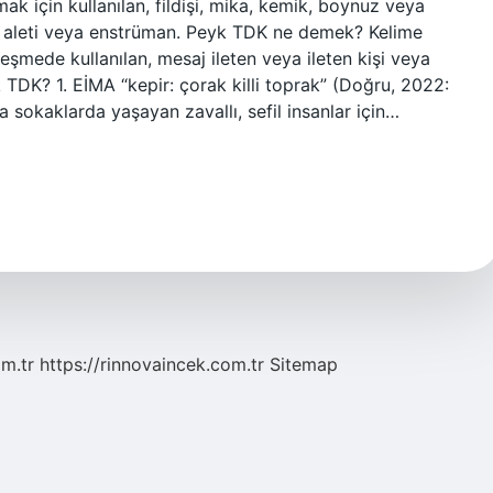
lmak için kullanılan, fildişi, mika, kemik, boynuz veya
a aleti veya enstrüman. Peyk TDK ne demek? Kelime
şmede kullanılan, mesaj ileten veya ileten kişi veya
TDK? 1. EİMA “kepir: çorak killi toprak” (Doğru, 2022:
okaklarda yaşayan zavallı, sefil insanlar için…
om.tr
https://rinnovaincek.com.tr
Sitemap