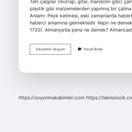
Telli çalgılar (mızrap, gitar, mandolin gibi) ça
plastik gibi malzemelerden yapılmış bir çalm
Anlamı: Peyk kelimesi, eski zamanlarda haberle
haberci anlamına gelmektedir. Kepir ne demek 
1720). Almanya’da pena ne demek? Almancada s
Pena
Devamını okuyun
Yorum Bırak
Ne
Demek
Tdk
https://soyunmakabinleri.com
https://teknolocik.c