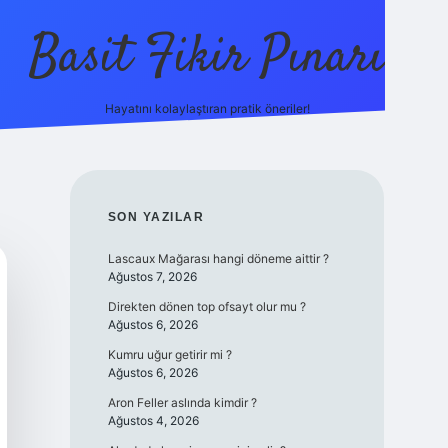
Basit Fikir Pınarı
Hayatını kolaylaştıran pratik öneriler!
elexbet yeni giriş
https://betci
SIDEBAR
SON YAZILAR
Lascaux Mağarası hangi döneme aittir ?
Ağustos 7, 2026
Direkten dönen top ofsayt olur mu ?
Ağustos 6, 2026
Kumru uğur getirir mi ?
Ağustos 6, 2026
Aron Feller aslında kimdir ?
Ağustos 4, 2026