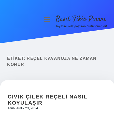
Basit Fikir Pınarı
menüyü
aç
Hayatını kolaylaştıran pratik öneriler!
Anasayfa
Gizlilik Politikası
Yasal Uyarı
ETIKET:
REÇEL KAVANOZA NE ZAMAN
KONUR
Hakkımızda
CIVIK ÇILEK REÇELI NASIL
KOYULAŞIR
Tarih: Aralık 23, 2024