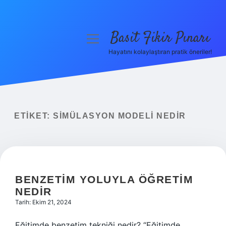
Basit Fikir Pınarı
menüyü
aç
Hayatını kolaylaştıran pratik öneriler!
Anasayfa
Gizlilik Politikası
Yasal Uyarı
ETIKET:
SIMÜLASYON MODELI NEDIR
Hakkımızda
BENZETIM YOLUYLA ÖĞRETIM
NEDIR
Tarih: Ekim 21, 2024
Eğitimde benzetim tekniği nedir? “Eğitimde