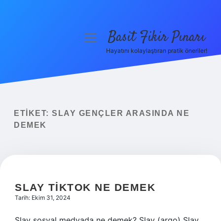
Basit Fikir Pınarı
menüyü
aç
Hayatını kolaylaştıran pratik öneriler!
Anasayfa
Gizlilik Politikası
Yasal Uyarı
ETIKET:
SLAY GENÇLER ARASINDA NE
DEMEK
Hakkımızda
SLAY TIKTOK NE DEMEK
Tarih: Ekim 31, 2024
Slay sosyal medyada ne demek? Slay (argo) Slay,