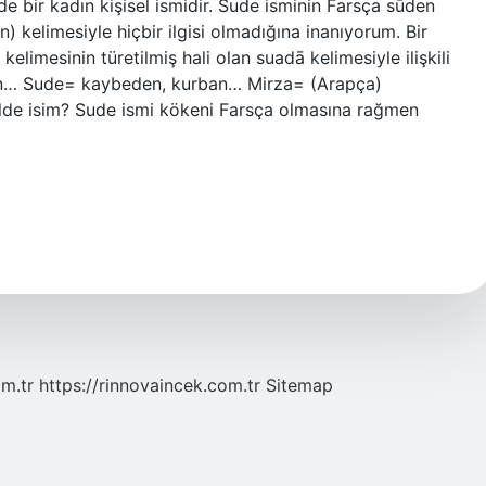
e bir kadın kişisel ismidir. Sude isminin Farsça sūden
en) kelimesiyle hiçbir ilgisi olmadığına inanıyorum. Bir
elimesinin türetilmiş hali olan suadā kelimesiyle ilişkili
an… Sude= kaybeden, kurban… Mirza= (Arapça)
dilde isim? Sude ismi kökeni Farsça olmasına rağmen
om.tr
https://rinnovaincek.com.tr
Sitemap