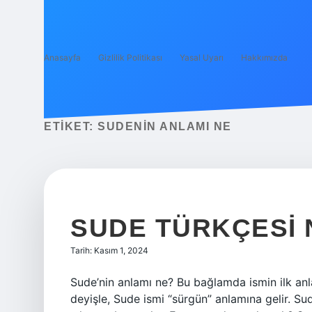
Anasayfa
Gizlilik Politikası
Yasal Uyarı
Hakkımızda
ETIKET:
SUDENIN ANLAMI NE
SUDE TÜRKÇESI 
Tarih: Kasım 1, 2024
Sude’nin anlamı ne? Bu bağlamda ismin ilk anlamı
deyişle, Sude ismi “sürgün” anlamına gelir. Sude