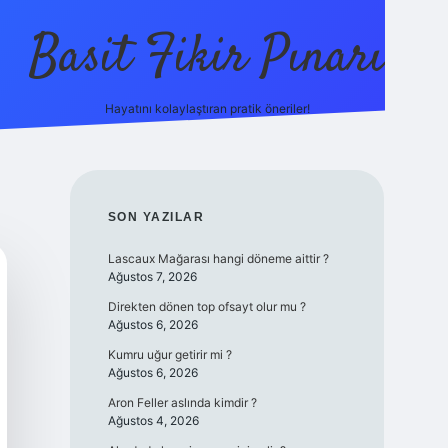
Basit Fikir Pınarı
Hayatını kolaylaştıran pratik öneriler!
elexbet yeni giriş
https://betci
SIDEBAR
SON YAZILAR
Lascaux Mağarası hangi döneme aittir ?
Ağustos 7, 2026
Direkten dönen top ofsayt olur mu ?
Ağustos 6, 2026
Kumru uğur getirir mi ?
Ağustos 6, 2026
Aron Feller aslında kimdir ?
Ağustos 4, 2026