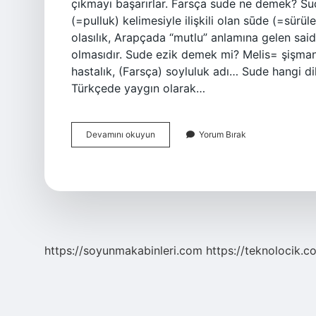
çıkmayı başarırlar. Farsça sude ne demek? Sud
(=pulluk) kelimesiyle ilişkili olan sūde (=sürül
olasılık, Arapçada “mutlu” anlamına gelen said k
olmasıdır. Sude ezik demek mi? Melis= şişm
hastalık, (Farsça) soyluluk adı… Sude hangi 
Türkçede yaygın olarak…
Sude
Devamını okuyun
Yorum Bırak
Türkçesi
Ne
Demek
https://soyunmakabinleri.com
https://teknolocik.c