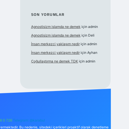
SON YORUMLAR
Agnostisizm islamda ne demek
için
admin
Agnostisizm islamda ne demek
için
Deli
İnsan merkezci yaklaşım nedir
için
admin
İnsan merkezci yaklaşım nedir
için
Ayhan
Çoğullaştırma ne demek TDK
için
admin
6 0 726
Telegram: @karabul
ermektedir. Bu nedenle, sitedeki içerikleri proaktif olarak denetleme