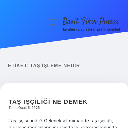
Basit Fikir Pınarı
menüyü
aç
Hayatını kolaylaştıran pratik öneriler!
Anasayfa
Gizlilik Politikası
Yasal Uyarı
ETIKET:
TAŞ IŞLEME NEDIR
Hakkımızda
TAŞ IŞÇILIĞI NE DEMEK
Tarih: Ocak 5, 2025
Taş işçisi nedir? Geleneksel mimaride taş işçiliği,
dış ve iç mekanların inşasında ve dekorasyonunda