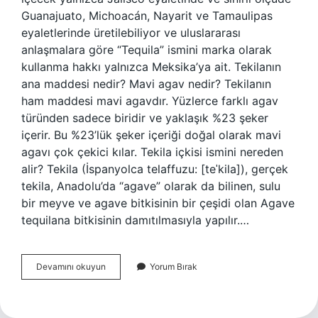
Guanajuato, Michoacán, Nayarit ve Tamaulipas
eyaletlerinde üretilebiliyor ve uluslararası
anlaşmalara göre “Tequila” ismini marka olarak
kullanma hakkı yalnızca Meksika’ya ait. Tekilanın
ana maddesi nedir? Mavi agav nedir? Tekilanın
ham maddesi mavi agavdır. Yüzlerce farklı agav
türünden sadece biridir ve yaklaşık %23 şeker
içerir. Bu %23’lük şeker içeriği doğal olarak mavi
agavı çok çekici kılar. Tekila içkisi ismini nereden
alir? Tekila (İspanyolca telaffuzu: [teˈkila]), gerçek
tekila, Anadolu’da “agave” olarak da bilinen, sulu
bir meyve ve agave bitkisinin bir çeşidi olan Agave
tequilana bitkisinin damıtılmasıyla yapılır.…
Tekila
Devamını okuyun
Yorum Bırak
Hangi
Ülkenin
Içkisi