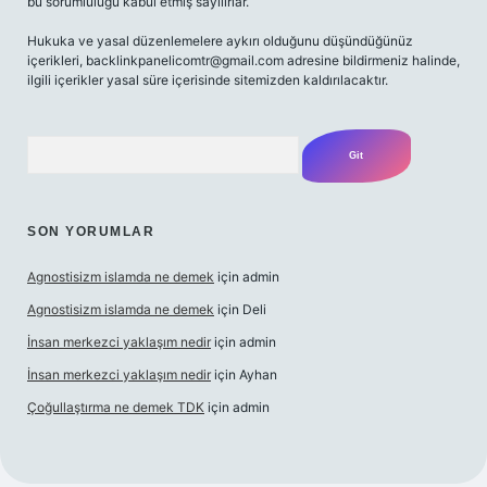
bu sorumluluğu kabul etmiş sayılırlar.
Hukuka ve yasal düzenlemelere aykırı olduğunu düşündüğünüz
içerikleri,
backlinkpanelicomtr@gmail.com
adresine bildirmeniz halinde,
ilgili içerikler yasal süre içerisinde sitemizden kaldırılacaktır.
Arama
SON YORUMLAR
Agnostisizm islamda ne demek
için
admin
Agnostisizm islamda ne demek
için
Deli
İnsan merkezci yaklaşım nedir
için
admin
İnsan merkezci yaklaşım nedir
için
Ayhan
Çoğullaştırma ne demek TDK
için
admin