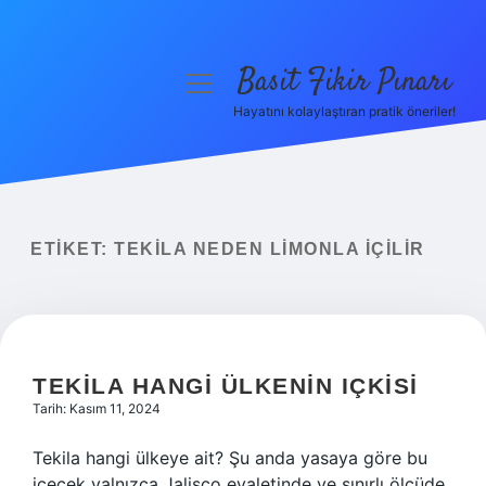
Basit Fikir Pınarı
menüyü
aç
Hayatını kolaylaştıran pratik öneriler!
Anasayfa
Gizlilik Politikası
Yasal Uyarı
ETIKET:
TEKILA NEDEN LIMONLA IÇILIR
Hakkımızda
TEKILA HANGI ÜLKENIN IÇKISI
Tarih: Kasım 11, 2024
Tekila hangi ülkeye ait? Şu anda yasaya göre bu
içecek yalnızca Jalisco eyaletinde ve sınırlı ölçüde