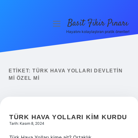
Basit Fikir Pınarı
menüyü
aç
Hayatını kolaylaştıran pratik öneriler!
Anasayfa
Gizlilik Politikası
Yasal Uyarı
ETIKET:
TÜRK HAVA YOLLARI DEVLETIN
MI ÖZEL MI
Hakkımızda
TÜRK HAVA YOLLARI KIM KURDU
Tarih: Kasım 8, 2024
Türk Hava Yolları kime ait? Ortaklık