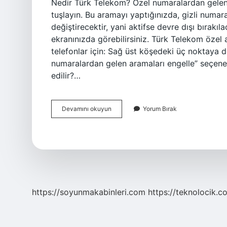
Nedir Türk Telekom? Özel numaralardan gelen
tuşlayın. Bu aramayı yaptığınızda, gizli numa
değiştirecektir, yani aktifse devre dışı bırakılac
ekranınızda görebilirsiniz. Türk Telekom özel a
telefonlar için: Sağ üst köşedeki üç noktaya 
numaralardan gelen aramaları engelle” seçeneği
edilir?…
253
Devamını okuyun
Yorum Bırak
Türk
Telekom
Ücretli
Mi
https://soyunmakabinleri.com
https://teknolocik.c