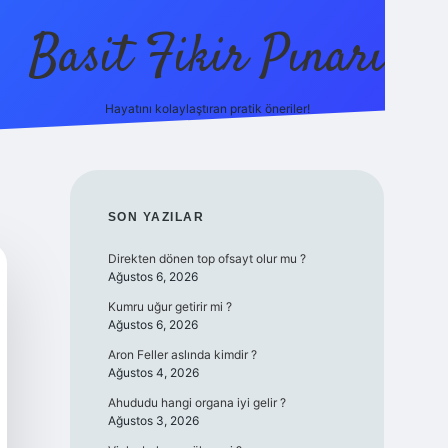
Basit Fikir Pınarı
Hayatını kolaylaştıran pratik öneriler!
elexbet yeni
SIDEBAR
SON YAZILAR
Direkten dönen top ofsayt olur mu ?
Ağustos 6, 2026
Kumru uğur getirir mi ?
Ağustos 6, 2026
Aron Feller aslında kimdir ?
Ağustos 4, 2026
Ahududu hangi organa iyi gelir ?
Ağustos 3, 2026