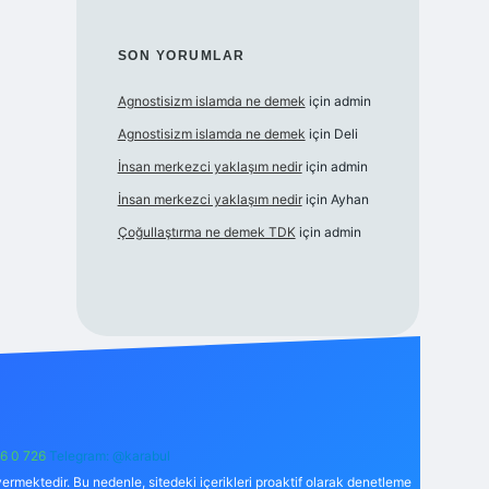
SON YORUMLAR
Agnostisizm islamda ne demek
için
admin
Agnostisizm islamda ne demek
için
Deli
İnsan merkezci yaklaşım nedir
için
admin
İnsan merkezci yaklaşım nedir
için
Ayhan
Çoğullaştırma ne demek TDK
için
admin
6 0 726
Telegram: @karabul
ermektedir. Bu nedenle, sitedeki içerikleri proaktif olarak denetleme