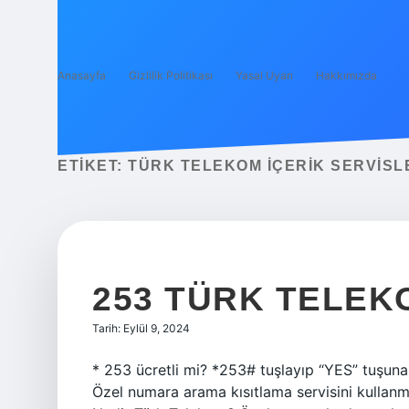
Anasayfa
Gizlilik Politikası
Yasal Uyarı
Hakkımızda
ETIKET:
TÜRK TELEKOM IÇERIK SERVISLE
253 TÜRK TELEK
Tarih: Eylül 9, 2024
* 253 ücretli mi? *253# tuşlayıp “YES” tuşuna 
Özel numara arama kısıtlama servisini kullanmak