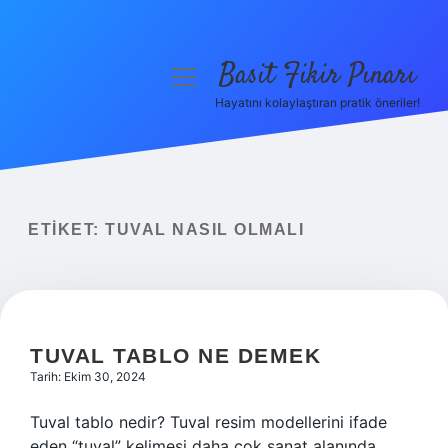
Basit Fikir Pınarı
menüyü
aç
Hayatını kolaylaştıran pratik öneriler!
Anasayfa
Gizlilik Politikası
Yasal Uyarı
ETIKET:
TUVAL NASIL OLMALI
Hakkımızda
TUVAL TABLO NE DEMEK
Tarih: Ekim 30, 2024
Tuval tablo nedir? Tuval resim modellerini ifade
eden “tuval” kelimesi daha çok sanat alanında