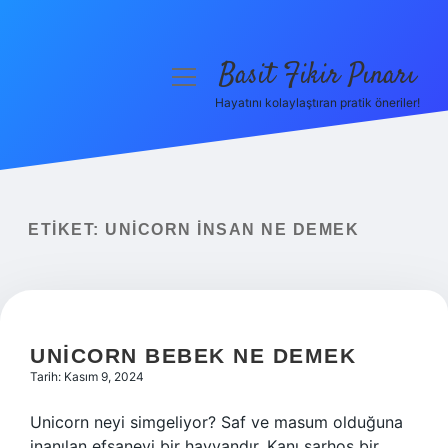
Basit Fikir Pınarı
menüyü
aç
Hayatını kolaylaştıran pratik öneriler!
Anasayfa
Gizlilik Politikası
Yasal Uyarı
ETIKET:
UNICORN INSAN NE DEMEK
Hakkımızda
UNICORN BEBEK NE DEMEK
Tarih: Kasım 9, 2024
Unicorn neyi simgeliyor? Saf ve masum olduğuna
inanılan efsanevi bir hayvandır. Kanı sarhoş bir