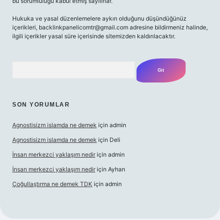
bu sorumluluğu kabul etmiş sayılırlar.
Hukuka ve yasal düzenlemelere aykırı olduğunu düşündüğünüz
içerikleri,
backlinkpanelicomtr@gmail.com
adresine bildirmeniz halinde,
ilgili içerikler yasal süre içerisinde sitemizden kaldırılacaktır.
Arama
SON YORUMLAR
Agnostisizm islamda ne demek
için
admin
Agnostisizm islamda ne demek
için
Deli
İnsan merkezci yaklaşım nedir
için
admin
İnsan merkezci yaklaşım nedir
için
Ayhan
Çoğullaştırma ne demek TDK
için
admin