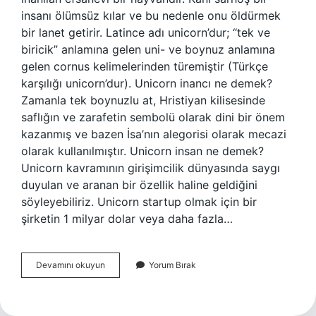
insanı ölümsüz kılar ve bu nedenle onu öldürmek
bir lanet getirir. Latince adı unicorn’dur; “tek ve
biricik” anlamına gelen uni- ve boynuz anlamına
gelen cornus kelimelerinden türemiştir (Türkçe
karşılığı unicorn’dur). Unicorn inancı ne demek?
Zamanla tek boynuzlu at, Hristiyan kilisesinde
saflığın ve zarafetin sembolü olarak dini bir önem
kazanmış ve bazen İsa’nın alegorisi olarak mecazi
olarak kullanılmıştır. Unicorn insan ne demek?
Unicorn kavramının girişimcilik dünyasında saygı
duyulan ve aranan bir özellik haline geldiğini
söyleyebiliriz. Unicorn startup olmak için bir
şirketin 1 milyar dolar veya daha fazla…
Unicorn
Devamını okuyun
Yorum Bırak
Bebek
Ne
Demek