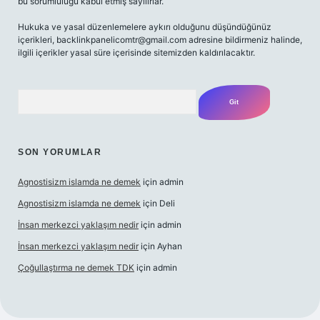
bu sorumluluğu kabul etmiş sayılırlar.
Hukuka ve yasal düzenlemelere aykırı olduğunu düşündüğünüz
içerikleri,
backlinkpanelicomtr@gmail.com
adresine bildirmeniz halinde,
ilgili içerikler yasal süre içerisinde sitemizden kaldırılacaktır.
Arama
SON YORUMLAR
Agnostisizm islamda ne demek
için
admin
Agnostisizm islamda ne demek
için
Deli
İnsan merkezci yaklaşım nedir
için
admin
İnsan merkezci yaklaşım nedir
için
Ayhan
Çoğullaştırma ne demek TDK
için
admin