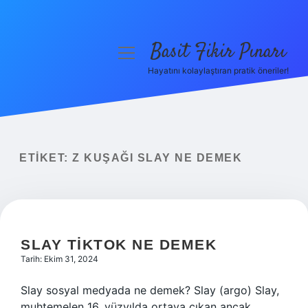
Basit Fikir Pınarı
menüyü
aç
Hayatını kolaylaştıran pratik öneriler!
Anasayfa
Gizlilik Politikası
Yasal Uyarı
ETIKET:
Z KUŞAĞI SLAY NE DEMEK
Hakkımızda
SLAY TIKTOK NE DEMEK
Tarih: Ekim 31, 2024
Slay sosyal medyada ne demek? Slay (argo) Slay,
muhtemelen 16. yüzyılda ortaya çıkan ancak