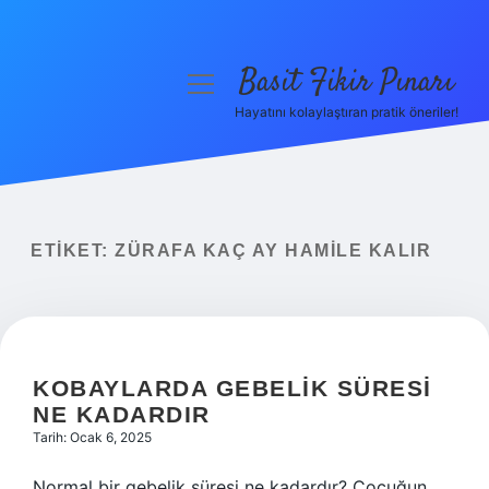
Basit Fikir Pınarı
menüyü
aç
Hayatını kolaylaştıran pratik öneriler!
Anasayfa
Gizlilik Politikası
Yasal Uyarı
ETIKET:
ZÜRAFA KAÇ AY HAMILE KALIR
Hakkımızda
KOBAYLARDA GEBELIK SÜRESI
NE KADARDIR
Tarih: Ocak 6, 2025
Normal bir gebelik süresi ne kadardır? Çocuğun