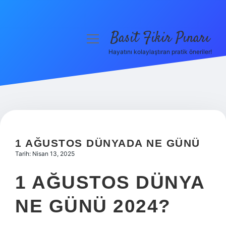
Basit Fikir Pınarı
menüyü
aç
Hayatını kolaylaştıran pratik öneriler!
Anasayfa
Gizlilik Politikası
Yasal Uyarı
Hakkımızda
1 AĞUSTOS DÜNYADA NE GÜNÜ
Tarih: Nisan 13, 2025
1 AĞUSTOS DÜNYA
NE GÜNÜ 2024?