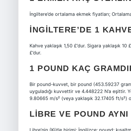
İngiltere’de ortalama ekmek fiyatları; Ortalam
İNGILTERE’DE 1 KAHV
Kahve yaklaşık 1,50 £’dur. Sigara yaklaşık 10 £
£’dur.
1 POUND KAÇ GRAMDI
Bir pound-kuvvet, bir pound (453.59237 gram)
uyguladığı kuvvettir ve 4.448222 N’a eşittir.
9.80665 m/s² (veya yaklaşık 32.17405 ft/s²) ola
LIBRE VE POUND AYNI
Libre’nin (Kütle birimi: İngilizce: pound; kısalt