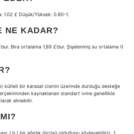
a: 1.02 £ Düşük/Yüksek: 0.80-1.
E NE KADAR?
’dur. Bira ortalama 1,89 £’dur. Şişelenmiş su ortalama 0
R?
 kütleli bir karasal cismin üzerinde durduğu desteğe
 Yerçekiminden kaynaklanan standart ivme genellikle
rak alınabilir.
 MI?
ması: Lb.) bir ağırlık ölçüsü olduğunu söyleyebiliriz. 1