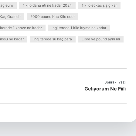
kaç euro
1 kilo dana eti ne kadar 2024
1 kilo et kaç şiş çıkar
 Kaç Gramdır
5000 pound Kaç Kilo eder
ilterede 1 kahve ne kadar
İngilterede 1 kilo kıyma ne kadar
kilosu ne kadar
İngilterede su kaç para
Libre ve pound aynı mı
Sonraki Yazı
Geliyorum Ne Fiili