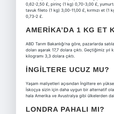
0,62-2,50 £, pirinç (1 kg) 0,70-3,00 £, yumurta
tavuk fileto (1 kg) 3,00-11,00 £, kırmızı et (1
0,73-2 £.
AMERIKA’DA 1 KG ET 
ABD Tarım Bakanlığı’na göre, pazarlarda satıla
doları aşarak 17,7 dolara çıktı. Geçtiğimiz yıl 
kilogramı 3,3 dolara çıktı.
İNGILTERE UCUZ MU?
Yaşam maliyetleri açısından İngiltere en yükse
İskoçya sizin için daha uygun bir alternatif ola
hala Amerika ve Avustralya gibi ülkelerden d
LONDRA PAHALI MI?