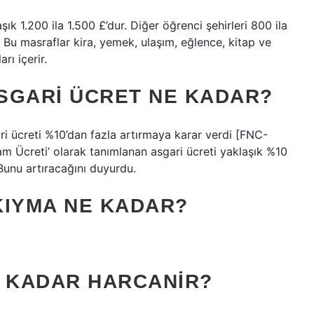
k 1.200 ila 1.500 £’dur. Diğer öğrenci şehirleri 800 ila
. Bu masraflar kira, yemek, ulaşım, eğlence, kitap ve
rı içerir.
ASGARI ÜCRET NE KADAR?
ari ücreti %10’dan fazla artırmaya karar verdi [FNC-
am Ücreti’ olarak tanımlanan asgari ücreti yaklaşık %10
. Bunu artıracağını duyurdu.
 KIYMA NE KADAR?
E KADAR HARCANIR?