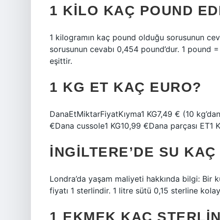
1 KILO KAÇ POUND E
1 kilogramın kaç pound olduğu sorusunun cev
sorusunun cevabı 0,454 pound’dur. 1 pound = 0
eşittir.
1 KG ET KAÇ EURO?
DanaEtMiktarFiyatKıyma1 KG7,49 € (10 kg’dan 
€Dana cussole1 KG10,99 €Dana parçası ET1 KG
İNGILTERE’DE SU KAÇ
Londra’da yaşam maliyeti hakkında bilgi: Bir k
fiyatı 1 sterlindir. 1 litre sütü 0,15 sterline kol
1 EKMEK KAÇ STERLI