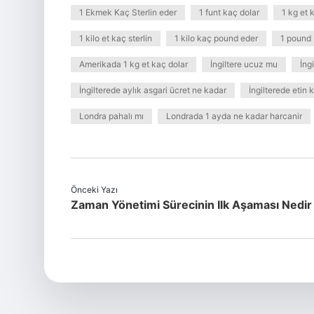
1 Ekmek Kaç Sterlin eder
1 funt kaç dolar
1 kg et 
1 kilo et kaç sterlin
1 kilo kaç pound eder
1 pound
Amerikada 1 kg et kaç dolar
İngiltere ucuz mu
İng
İngilterede aylık asgari ücret ne kadar
İngilterede etin 
Londra pahalı mı
Londrada 1 ayda ne kadar harcanir
Önceki Yazı
Zaman Yönetimi Sürecinin Ilk Aşaması Nedir