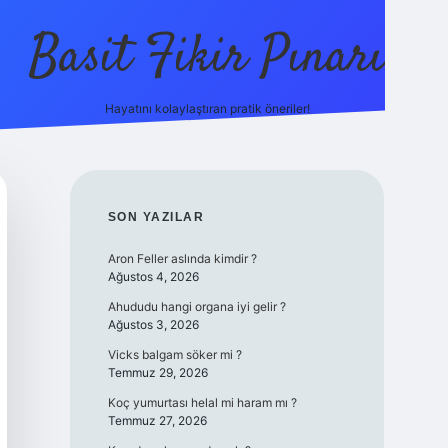
Basit Fikir Pınarı
Hayatını kolaylaştıran pratik öneriler!
elexbet yeni giri
SIDEBAR
SON YAZILAR
Aron Feller aslında kimdir ?
Ağustos 4, 2026
Ahududu hangi organa iyi gelir ?
Ağustos 3, 2026
Vicks balgam söker mi ?
Temmuz 29, 2026
Koç yumurtası helal mi haram mı ?
Temmuz 27, 2026