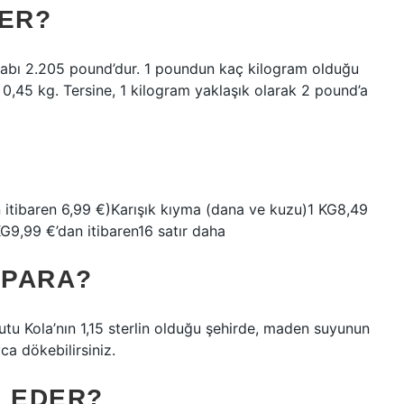
DER?
abı 2.205 pound’dur. 1 poundun kaç kilogram olduğu
,45 kg. Tersine, 1 kilogram yaklaşık olarak 2 pound’a
itibaren 6,99 €)Karışık kıyma (dana ve kuzu)1 KG8,49
9,99 €’dan itibaren16 satır daha
 PARA?
utu Kola’nın 1,15 sterlin olduğu şehirde, maden suyunun
ayca dökebilirsiniz.
N EDER?