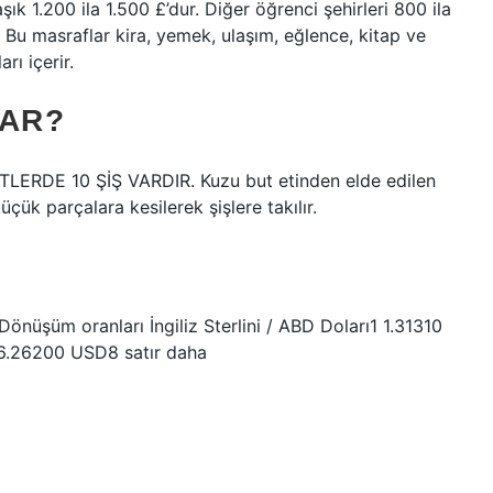
k 1.200 ila 1.500 £’dur. Diğer öğrenci şehirleri 800 ila
. Bu masraflar kira, yemek, ulaşım, eğlence, kitap ve
rı içerir.
KAR?
TLERDE 10 ŞİŞ VARDIR. Kuzu but etinden elde edilen
üçük parçalara kesilerek şişlere takılır.
önüşüm oranları İngiliz Sterlini / ABD Doları1 1.31310
.26200 USD8 satır daha