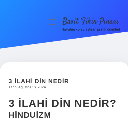
Basit Fikir Pınarı
menüyü
aç
Hayatını kolaylaştıran pratik öneriler!
Anasayfa
Gizlilik Politikası
Yasal Uyarı
Hakkımızda
3 ILAHI DIN NEDIR
Tarih: Ağustos 16, 2024
3 İLAHI DIN NEDIR?
HINDUIZM