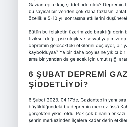
Gaziantep’te kaç şiddetinde oldu? Depremin b
bu sayısal bir veriden çok daha fazlasını anlat
özellikle 5-10 yıl sonrasına etkilerini düşüner
Bütün bu felaketin üzerimizde bıraktığı derin
fiziksel değil, psikolojik ve sosyal yapımızı 
depremin gelecekteki etkilerini düşlüyor, bir
kaybolduysa? Ya bir daha böylesine yıkıcı bir 
ama bir yandan da gelecek için umut ışığı ara
6 ŞUBAT DEPREMI GA
ŞIDDETLIYDI?
6 Şubat 2023, 04:17’de, Gaziantep’in yanı sıra 
büyüklüğündeki bu depremin merkez üssü Kahr
gerçekten yıkıcı oldu. Pek çok binanın enkazı a
şehrin merkezinden ilçelere kadar derin etkiler 