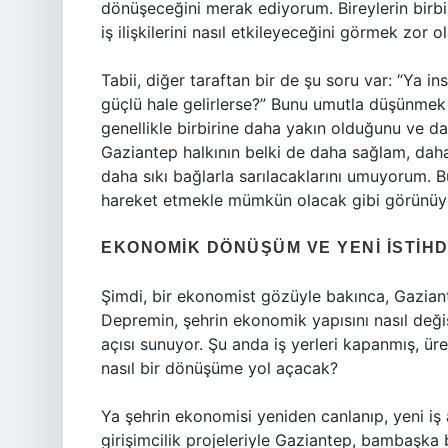
dönüşeceğini merak ediyorum. Bireylerin birbi
iş ilişkilerini nasıl etkileyeceğini görmek zor o
Tabii, diğer taraftan bir de şu soru var: “Ya in
güçlü hale gelirlerse?” Bunu umutla düşünmek
genellikle birbirine daha yakın olduğunu ve day
Gaziantep halkının belki de daha sağlam, daha d
daha sıkı bağlarla sarılacaklarını umuyorum. B
hareket etmekle mümkün olacak gibi görünüy
EKONOMIK DÖNÜŞÜM VE YENI İSTIH
Şimdi, bir ekonomist gözüyle bakınca, Gazia
Depremin, şehrin ekonomik yapısını nasıl deği
açısı sunuyor. Şu anda iş yerleri kapanmış, ür
nasıl bir dönüşüme yol açacak?
Ya şehrin ekonomisi yeniden canlanıp, yeni iş a
girişimcilik projeleriyle Gaziantep, bambaşka