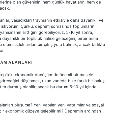
rlerine olan güveninin, hem günlük hayatlarını hem de
lacak.
sanlar, yaşadıkları travmanın etkisiyle daha dayanıklı ve
 istiyorum. Çünkü, deprem sonrasında toplumların
anışmanın arttığını görebiliyoruz. 5-10 yıl sonra,
ayanıklı bir topluluk haline geleceğini, birbirlerine
u olumsuzluklardan bir çıkış yolu bulmak, ancak birlikte
or.
DAM ALANLARI
ntep’teki ekonomik dönüşüm de önemli bir mesele.
ştireceğini düşünmek, uzun vadede bize farklı bir bakış
etim durmuş olabilir, ancak bu durum 5-10 yıl içinde
lanları oluşursa? Yeni yapılar, yeni yatırımlar ve sosyal
 bir ekonomik düzeye gelebilir mi? Depremin ardından