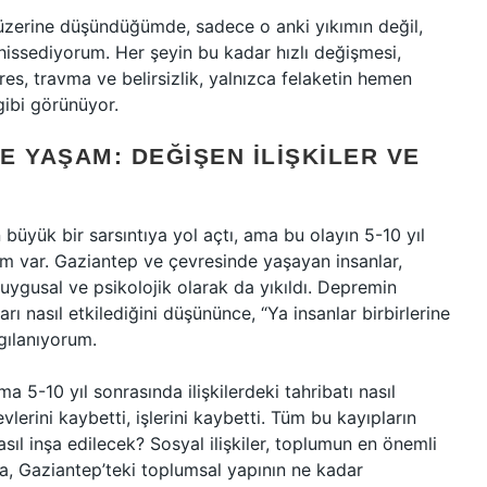
üzerine düşündüğümde, sadece o anki yıkımın değil,
hissediyorum. Her şeyin bu kadar hızlı değişmesi,
es, travma ve belirsizlik, yalnızca felaketin hemen
gibi görünüyor.
E YAŞAM: DEĞIŞEN İLIŞKILER VE
üyük bir sarsıntıya yol açtı, ama bu olayın 5-10 yıl
rim var. Gaziantep ve çevresinde yaşayan insanlar,
uygusal ve psikolojik olarak da yıkıldı. Depremin
rı nasıl etkilediğini düşününce, “Ya insanlar birbirlerine
ılanıyorum.
a 5-10 yıl sonrasında ilişkilerdeki tahribatı nasıl
lerini kaybetti, işlerini kaybetti. Tüm bu kayıpların
sıl inşa edilecek? Sosyal ilişkiler, toplumun en önemli
ra, Gaziantep’teki toplumsal yapının ne kadar