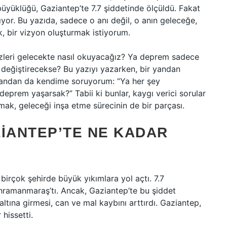
üyüklüğü, Gaziantep’te 7.7 şiddetinde ölçüldü. Fakat
ıyor. Bu yazıda, sadece o anı değil, o anın geleceğe,
ek, bir vizyon oluşturmak istiyorum.
 izleri gelecekte nasıl okuyacağız? Ya deprem sadece
da değiştirecekse? Bu yazıyı yazarken, bir yandan
 yandan da kendime soruyorum: “Ya her şey
deprem yaşarsak?” Tabii ki bunlar, kaygı verici sorular
mak, geleceği inşa etme sürecinin de bir parçası.
ZIANTEP’TE NE KADAR
birçok şehirde büyük yıkımlara yol açtı. 7.7
amanmaraş’tı. Ancak, Gaziantep’te bu şiddet
ltına girmesi, can ve mal kaybını arttırdı. Gaziantep,
hissetti.