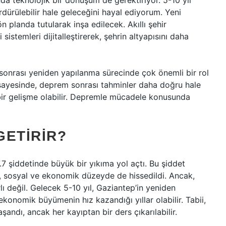
da teknolojik bir dönüşüm de gerektiriyor. 5-10 yıl
rdürülebilir hale geleceğini hayal ediyorum. Yeni
ön planda tutularak inşa edilecek. Akıllı şehir
sistemleri dijitalleştirerek, şehrin altyapısını daha
em sonrası yeniden yapılanma sürecinde çok önemli bir rol
 sayesinde, deprem sonrası tahminler daha doğru hale
 bir gelişme olabilir. Depremle mücadele konusunda
GETIRIR?
7 şiddetinde büyük bir yıkıma yol açtı. Bu şiddet
k, sosyal ve ekonomik düzeyde de hissedildi. Ancak,
lı değil. Gelecek 5-10 yıl, Gaziantep’in yeniden
ekonomik büyümenin hız kazandığı yıllar olabilir. Tabii,
ndı, ancak her kayıptan bir ders çıkarılabilir.