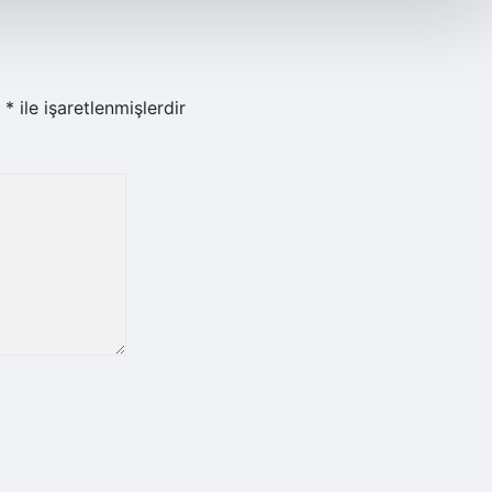
r
*
ile işaretlenmişlerdir