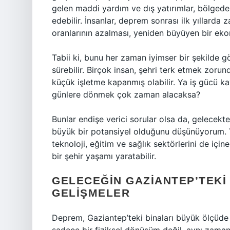
gelen maddi yardım ve dış yatırımlar, bölgedeki
edebilir. İnsanlar, deprem sonrası ilk yıllarda 
oranlarının azalması, yeniden büyüyen bir ekono
Tabii ki, bunu her zaman iyimser bir şekilde 
sürebilir. Birçok insan, şehri terk etmek zorun
küçük işletme kapanmış olabilir. Ya iş gücü ka
günlere dönmek çok zaman alacaksa?
Bunlar endişe verici sorular olsa da, gelecek
büyük bir potansiyel olduğunu düşünüyorum. 
teknoloji, eğitim ve sağlık sektörlerini de için
bir şehir yaşamı yaratabilir.
GELECEĞIN GAZIANTEP’TEKI 
GELIŞMELER
Deprem, Gaziantep’teki binaları büyük ölçüde e