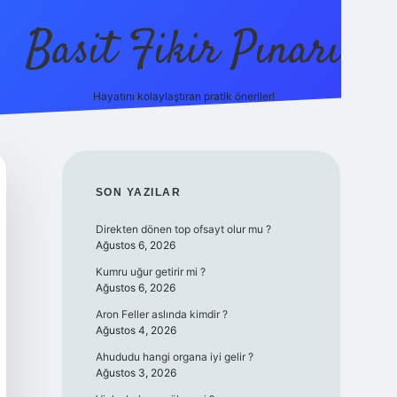
Basit Fikir Pınarı
Hayatını kolaylaştıran pratik öneriler!
elexbet yeni giriş
https://betcii.com/
b
SIDEBAR
SON YAZILAR
Direkten dönen top ofsayt olur mu ?
Ağustos 6, 2026
Kumru uğur getirir mi ?
Ağustos 6, 2026
Aron Feller aslında kimdir ?
Ağustos 4, 2026
Ahududu hangi organa iyi gelir ?
Ağustos 3, 2026