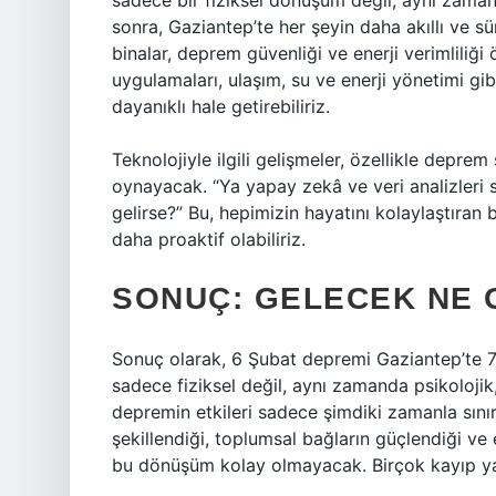
sadece bir fiziksel dönüşüm değil, aynı zaman
sonra, Gaziantep’te her şeyin daha akıllı ve sü
binalar, deprem güvenliği ve enerji verimliliği 
uygulamaları, ulaşım, su ve enerji yönetimi gibi 
dayanıklı hale getirebiliriz.
Teknolojiyle ilgili gelişmeler, özellikle depr
oynayacak. “Ya yapay zekâ ve veri analizleri
gelirse?” Bu, hepimizin hayatını kolaylaştıran
daha proaktif olabiliriz.
SONUÇ: GELECEK NE 
Sonuç olarak, 6 Şubat depremi Gaziantep’te 7.
sadece fiziksel değil, aynı zamanda psikoloji
depremin etkileri sadece şimdiki zamanla sınır
şekillendiği, toplumsal bağların güçlendiği ve 
bu dönüşüm kolay olmayacak. Birçok kayıp yaşa