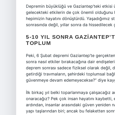
Depremin büyüklüğü ve Gaziantep’teki etkisi 
gelecekteki etkilerin de çok önemli olduğunu 
hepimizin hayatını dönüştürdü. Yaşadığımız str
sonrasında değil, yıllar sonra da hissedilecek 
5-10 YIL SONRA GAZIANTEP’T
TOPLUM
Peki, 6 Şubat depremi Gaziantep’te gerçekten b
sonra nasıl etkiler bırakacağına dair endişele
deprem sonrası sadece fiziksel olarak değil, d
getirdiği travmaların, şehirdeki toplumsal bağla
güvenmeye devam edemeyecekse?” diye kayg
İlk birkaç yıl belki toparlanmaya çalışacağız am
onaracağız? Pek çok insan hayatını kaybetti, ev
ardından, insanlar arasındaki güven yeniden na
yapı taşlarından biri; ancak bu felaketten son