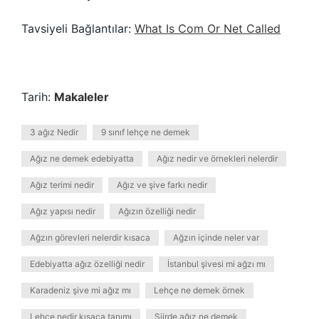
Tavsiyeli Bağlantılar:
What Is Com Or Net Called
Tarih:
Makaleler
3 ağız Nedir
9 sınıf lehçe ne demek
Ağız ne demek edebiyatta
Ağız nedir ve örnekleri nelerdir
Ağız terimi nedir
Ağız ve şive farkı nedir
Ağız yapısı nedir
Ağızın özelliği nedir
Ağzın görevleri nelerdir kısaca
Ağzın içinde neler var
Edebiyatta ağız özelliği nedir
İstanbul şivesi mi ağzı mı
Karadeniz şive mi ağız mı
Lehçe ne demek örnek
Lehçe nedir kısaca tanımı
Şiirde ağız ne demek