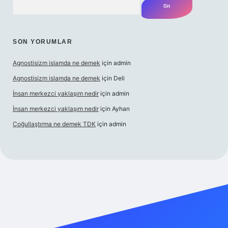
SON YORUMLAR
Agnostisizm islamda ne demek
için
admin
Agnostisizm islamda ne demek
için
Deli
İnsan merkezci yaklaşım nedir
için
admin
İnsan merkezci yaklaşım nedir
için
Ayhan
Çoğullaştırma ne demek TDK
için
admin
bet yeni giriş
https://betcii.com/
betexper güncel adres