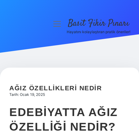
Basit Fikir Pınarı
menüyü
aç
Hayatını kolaylaştıran pratik öneriler!
Anasayfa
Gizlilik Politikası
Yasal Uyarı
Hakkımızda
AĞIZ ÖZELLIKLERI NEDIR
Tarih: Ocak 19, 2025
EDEBIYATTA AĞIZ
ÖZELLIĞI NEDIR?