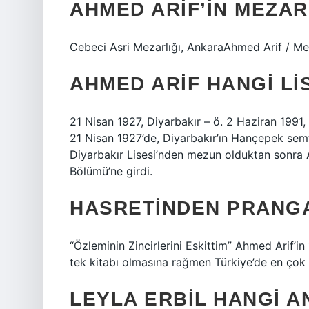
AHMED ARIF’IN MEZAR
Cebeci Asri Mezarlığı, AnkaraAhmed Arif / Mez
AHMED ARIF HANGI L
21 Nisan 1927, Diyarbakır – ö. 2 Haziran 1991,
21 Nisan 1927’de, Diyarbakır’ın Hançepek sem
Diyarbakır Lisesi’nden mezun olduktan sonra A
Bölümü’ne girdi.
HASRETINDEN PRANGA
“Özleminin Zincirlerini Eskittim” Ahmed Arif’in 
tek kitabı olmasına rağmen Türkiye’de en çok sa
LEYLA ERBIL HANGI A