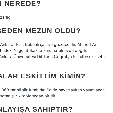
I NEREDE?
arlığı
ISEDEN MEZUN OLDU?
 Ankara) Kürt kökenli şair ve gazetecidir. Ahmed Arif,
tindeki Yağcı Sokak’ta 7 numaralı evde doğdu.
nkara Üniversitesi Dil Tarih Coğrafya Fakültesi Felsefe
LAR ESKITTIM KIMIN?
1968 tarihli şiir kitabıdır. Şairin hayattayken yayımlanan
tan şiir kitaplarından biridir.
NLAYIŞA SAHIPTIR?