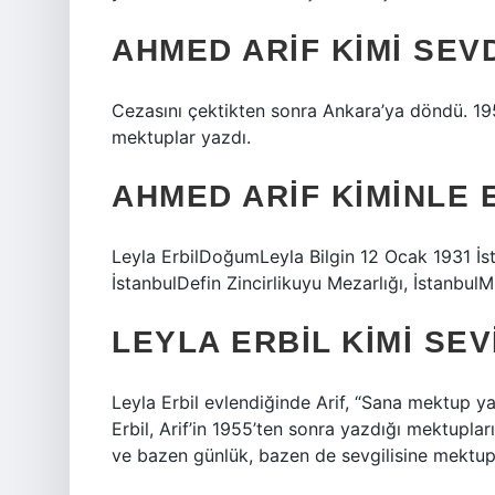
AHMED ARIF KIMI SEV
Cezasını çektikten sonra Ankara’ya döndü. 1954
mektuplar yazdı.
AHMED ARIF KIMINLE 
Leyla ErbilDoğumLeyla Bilgin 12 Ocak 1931 İ
İstanbulDefin Zincirlikuyu Mezarlığı, İstanbulM
LEYLA ERBIL KIMI SE
Leyla Erbil evlendiğinde Arif, “Sana mektup 
Erbil, Arif’in 1955’ten sonra yazdığı mektupla
ve bazen günlük, bazen de sevgilisine mektup 