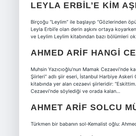
LEYLA ERBIL’E KIM AŞ
Birçoğu “Leylim” ile başlayıp “Gözlerinden öpü
Leyla Erbil’e olan derin aşkını ortaya koyarken
ve Leylim Leylim kitabından bazı bölümleri ok
AHMED ARIF HANGI CE
Muhsin Yazıcıoğlu’nun Mamak Cezaevi’nde ka
Şiirleri” adlı şiir eseri, İstanbul Harbiye Asker
kitabında yer alan cezaevi şiirleridir: “Eskitti
Cezaevi’nde söylediği ve orada kalan…
AHMET ARIF SOLCU M
Türkmen bir babanın sol-Kemalist oğlu: Ahmed