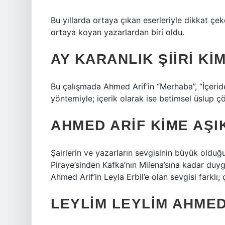
Bu yıllarda ortaya çıkan eserleriyle dikkat çe
ortaya koyan yazarlardan biri oldu.
AY KARANLIK ŞIIRI KI
Bu çalışmada Ahmed Arif’in “Merhaba”, “İçeride
yöntemiyle; içerik olarak ise betimsel üslup 
AHMED ARIF KIME AŞI
Şairlerin ve yazarların sevgisinin büyük old
Piraye’sinden Kafka’nın Milena’sına kadar duy
Ahmed Arif’in Leyla Erbil’e olan sevgisi farkl
LEYLIM LEYLIM AHMED