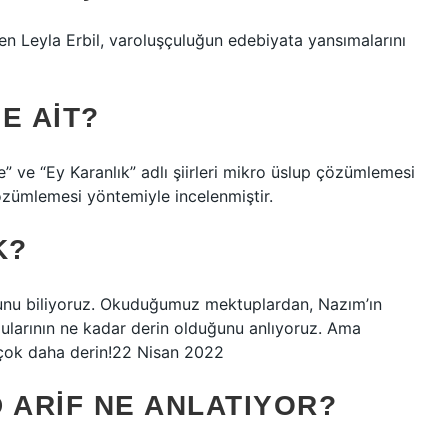
ken Leyla Erbil, varoluşçuluğun edebiyata yansımalarını
ME AIT?
” ve “Ey Karanlık” adlı şiirleri mikro üslup çözümlemesi
çözümlemesi yöntemiyle incelenmiştir.
K?
uğunu biliyoruz. Okuduğumuz mektuplardan, Nazım’ın
gularının ne kadar derin olduğunu anlıyoruz. Ama
ı; çok daha derin!22 Nisan 2022
 ARIF NE ANLATIYOR?