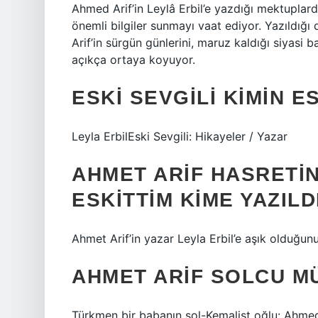
Ahmed Arif’in Leylâ Erbil’e yazdığı mektuplard
önemli bilgiler sunmayı vaat ediyor. Yazıldığ
Arif’in sürgün günlerini, maruz kaldığı siyasi b
açıkça ortaya koyuyor.
ESKI SEVGILI KIMIN E
Leyla ErbilEski Sevgili: Hikayeler / Yazar
AHMET ARIF HASRETI
ESKITTIM KIME YAZILD
Ahmet Arif’in yazar Leyla Erbil’e aşık olduğunu
AHMET ARIF SOLCU M
Türkmen bir babanın sol-Kemalist oğlu: Ahmed