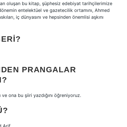
an oluşan bu kitap, şüphesiz edebiyat tarihçilerimize
ı dönemin entelektüel ve gazetecilik ortamını, Ahmed
askıları, iç dünyasını ve hepsinden önemlisi aşkını
SERI?
NDEN PRANGALAR
I?
 ve ona bu şiiri yazdığını öğreniyoruz.
Ü?
 Arif.