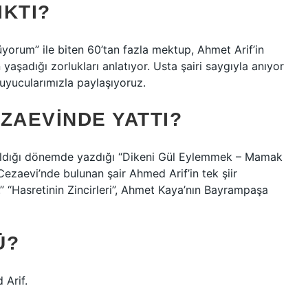
IKTI?
yorum” ile biten 60’tan fazla mektup, Ahmet Arif’in
 yaşadığı zorlukları anlatıyor. Usta şairi saygıyla anıyor
uyucularımızla paylaşıyoruz.
ZAEVINDE YATTI?
ldığı dönemde yazdığı “Dikeni Gül Eylemmek – Mamak
i Cezaevi’nde bulunan şair Ahmed Arif’in tek şiir
m.” “Hasretinin Zincirleri”, Ahmet Kaya’nın Bayrampaşa
Ü?
 Arif.