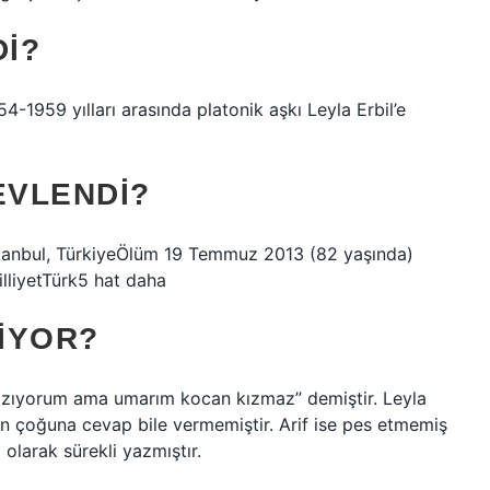
DI?
-1959 yılları arasında platonik aşkı Leyla Erbil’e
EVLENDI?
stanbul, TürkiyeÖlüm 19 Temmuz 2013 (82 yaşında)
illiyetTürk5 hat daha
VIYOR?
yazıyorum ama umarım kocan kızmaz” demiştir. Leyla
rın çoğuna cevap bile vermemiştir. Arif ise pes etmemiş
olarak sürekli yazmıştır.