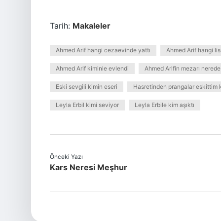
Tarih:
Makaleler
Ahmed Arif hangi cezaevinde yattı
Ahmed Arif hangi l
Ahmed Arif kiminle evlendi
Ahmed Arifin mezarı nerede
Eski sevgili kimin eseri
Hasretinden prangalar eskittim 
Leyla Erbil kimi seviyor
Leyla Erbile kim aşıktı
Önceki Yazı
Kars Neresi Meşhur