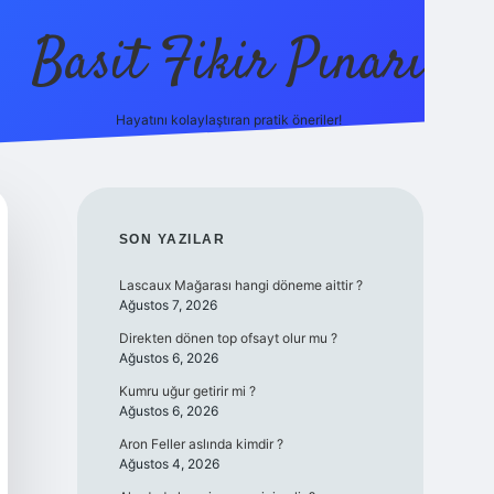
Basit Fikir Pınarı
Hayatını kolaylaştıran pratik öneriler!
elexbet yeni giriş
https://betcii.com/
b
SIDEBAR
SON YAZILAR
Lascaux Mağarası hangi döneme aittir ?
Ağustos 7, 2026
Direkten dönen top ofsayt olur mu ?
Ağustos 6, 2026
Kumru uğur getirir mi ?
Ağustos 6, 2026
Aron Feller aslında kimdir ?
Ağustos 4, 2026