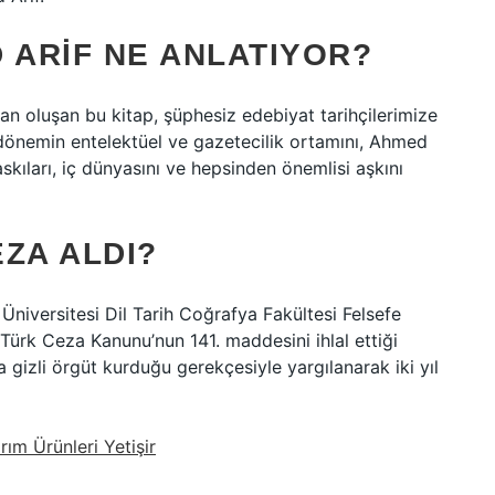
 ARIF NE ANLATIYOR?
an oluşan bu kitap, şüphesiz edebiyat tarihçilerimize
ı dönemin entelektüel ve gazetecilik ortamını, Ahmed
askıları, iç dünyasını ve hepsinden önemlisi aşkını
ZA ALDI?
niversitesi Dil Tarih Coğrafya Fakültesi Felsefe
ürk Ceza Kanunu’nun 141. maddesini ihlal ettiği
a gizli örgüt kurduğu gerekçesiyle yargılanarak iki yıl
ım Ürünleri Yetişir