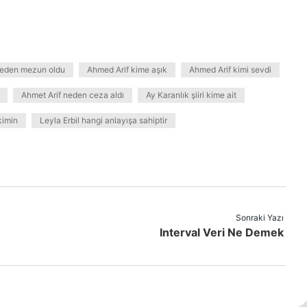
iseden mezun oldu
Ahmed Arif kime aşık
Ahmed Arif kimi sevdi
Ahmet Arif neden ceza aldı
Ay Karanlık şiiri kime ait
kimin
Leyla Erbil hangi anlayışa sahiptir
Sonraki Yazı
Interval Veri Ne Demek