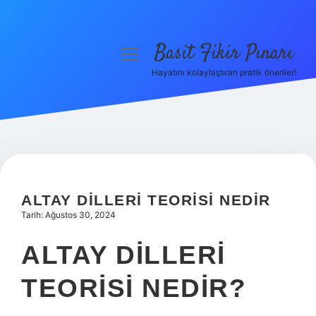
Basit Fikir Pınarı
menüyü
aç
Hayatını kolaylaştıran pratik öneriler!
Anasayfa
Gizlilik Politikası
Yasal Uyarı
Hakkımızda
ALTAY DILLERI TEORISI NEDIR
Tarih: Ağustos 30, 2024
ALTAY DILLERI
TEORISI NEDIR?