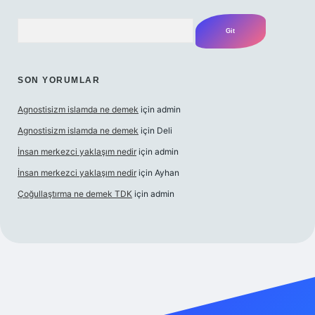
Arama
SON YORUMLAR
Agnostisizm islamda ne demek
için
admin
Agnostisizm islamda ne demek
için
Deli
İnsan merkezci yaklaşım nedir
için
admin
İnsan merkezci yaklaşım nedir
için
Ayhan
Çoğullaştırma ne demek TDK
için
admin
i.com/
betexper güncel adres