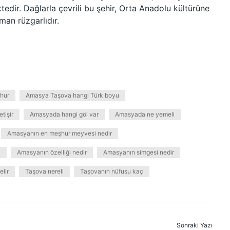
edir. Dağlarla çevrili bu şehir, Orta Anadolu kültürüne
an rüzgarlıdır.
hur
Amasya Taşova hangi Türk boyu
tişir
Amasyada hangi göl var
Amasyada ne yemeli
Amasyanın en meşhur meyvesi nedir
l
Amasyanın özelliği nedir
Amasyanın simgesi nedir
lir
Taşova nereli
Taşovanın nüfusu kaç
Sonraki Yazı