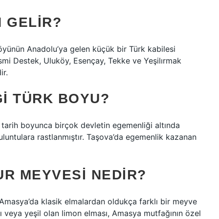
 GELIR?
öyünün Anadolu’ya gelen küçük bir Türk kabilesi
ismi Destek, Uluköy, Esençay, Tekke ve Yeşilırmak
ir.
I TÜRK BOYU?
 tarih boyunca birçok devletin egemenliği altında
 buluntulara rastlanmıştır. Taşova’da egemenlik kazanan
UR MEYVESI NEDIR?
 Amasya’da klasik elmalardan oldukça farklı bir meyve
 sarı veya yeşil olan limon elması, Amasya mutfağının özel