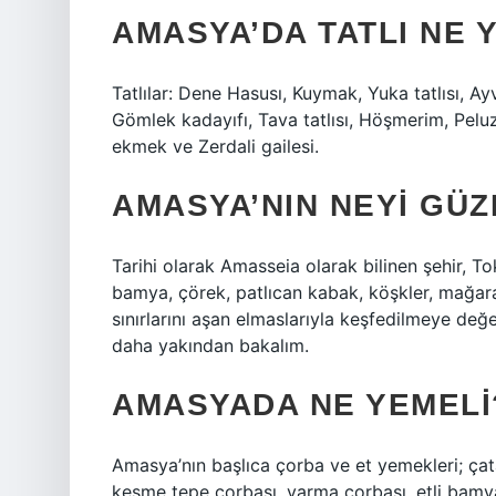
AMASYA’DA TATLI NE 
Tatlılar: Dene Hasusı, Kuymak, Yuka tatlısı, Ayv
Gömlek kadayıfı, Tava tatlısı, Höşmerim, Pelu
ekmek ve Zerdali gailesi.
AMASYA’NIN NEYI GÜZ
Tarihi olarak Amasseia olarak bilinen şehir, T
bamya, çörek, patlıcan kabak, köşkler, mağarala
sınırlarını aşan elmaslarıyla keşfedilmeye değ
daha yakından bakalım.
AMASYADA NE YEMELI
Amasya’nın başlıca çorba ve et yemekleri; çata
kesme tepe çorbası, yarma çorbası, etli bamy