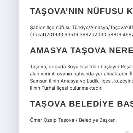
TAŞOVA’NIN NÜFUSU 
Şablon:İlçe nüfusu Türkiye/Amasya/TaşovaYıl
(Tokat)201930.63519.399202030.58819.4692
AMASYA TAŞOVA NERE
Taşova, doğuda Koyulhisar’dan başlayıp Reşadi
alan verimli ovanın batısında yer almaktadır. İ
Samsun ilinin Amasya ve Ladik ilçesi, kuzeyi
ilinin Turhal ilçesi bulunmaktadır.
TAŞOVA BELEDIYE BA
Ömer Özalp Taşova / Belediye Başkanı