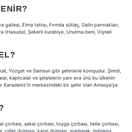
YENIR?
a gailesi, Elma tatlısı, Fırında sütlaç, Gelin parmakları,
za (Hasuda), Şekerli kurabiye, Unutma beni, Vişneli
EL?
okat, Yozgat ve Samsun gibi şehirlerle komşudur. Şimdi,
r, kaplıcalar ve şelalelerin yanı sıra ünü bu ülkenin
er Karadeniz’in merkezindeki bir şehir olan Amasya’ya
?
l çorbası, sakal çorbası, toyga çorbası, helle çorbası,
a, ciğer dolması, karın dolması, madımak, mıhlama,