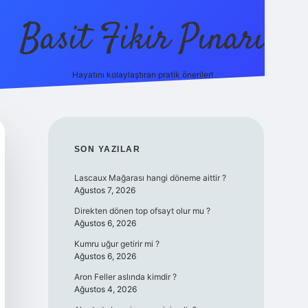
Basit Fikir Pınarı
Hayatını kolaylaştıran pratik öneriler!
elexbet yeni giriş
SIDEBAR
SON YAZILAR
Lascaux Mağarası hangi döneme aittir ?
Ağustos 7, 2026
Direkten dönen top ofsayt olur mu ?
Ağustos 6, 2026
Kumru uğur getirir mi ?
Ağustos 6, 2026
Aron Feller aslında kimdir ?
Ağustos 4, 2026