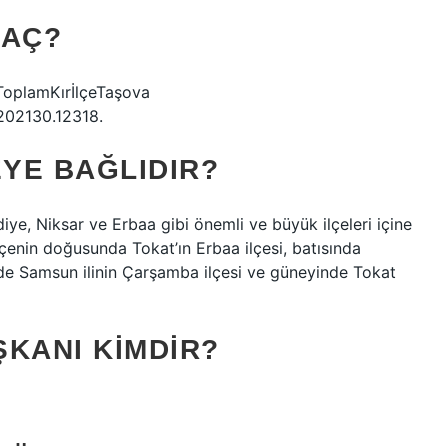
KAÇ?
ToplamKırİlçeTaşova
02130.12318.
YE BAĞLIDIR?
ye, Niksar ve Erbaa gibi önemli ve büyük ilçeleri içine
lçenin doğusunda Tokat’ın Erbaa ilçesi, batısında
nde Samsun ilinin Çarşamba ilçesi ve güneyinde Tokat
ŞKANI KIMDIR?