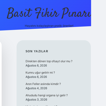
Basit Fikir Pınarı
Hayatını kolaylaştıran pratik öneriler!
elexbet yeni giriş
https://betcii.com/
b
SIDEBAR
SON YAZILAR
Direkten dönen top ofsayt olur mu ?
Ağustos 6, 2026
Kumru uğur getirir mi ?
Ağustos 6, 2026
Aron Feller aslında kimdir ?
Ağustos 4, 2026
Ahududu hangi organa iyi gelir ?
Ağustos 3, 2026