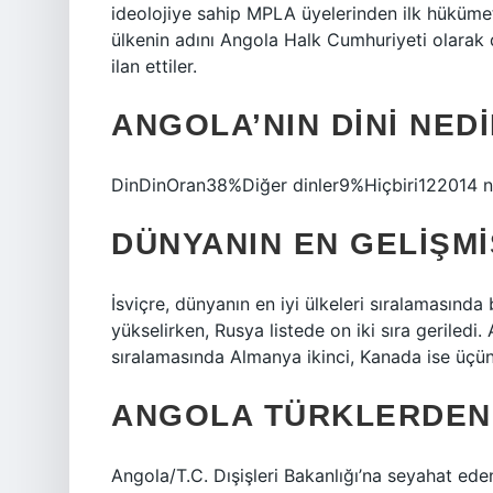
ideolojiye sahip MPLA üyelerinden ilk hükümet
ülkenin adını Angola Halk Cumhuriyeti olarak d
ilan ettiler.
ANGOLA’NIN DINI NED
DinDinOran38%Diğer dinler9%Hiçbiri122014 nüf
DÜNYANIN EN GELIŞMI
İsviçre, dünyanın en iyi ülkeleri sıralamasında 
yükselirken, Rusya listede on iki sıra geriledi
sıralamasında Almanya ikinci, Kanada ise üçünc
ANGOLA TÜRKLERDEN 
Angola/T.C. Dışişleri Bakanlığı’na seyahat ed