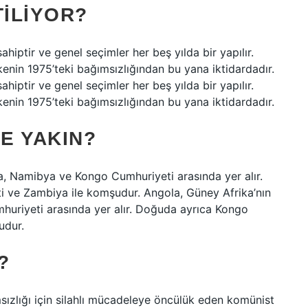
ILIYOR?
ahiptir ve genel seçimler her beş yılda bir yapılır.
enin 1975’teki bağımsızlığından bu yana iktidardadır.
ahiptir ve genel seçimler her beş yılda bir yapılır.
enin 1975’teki bağımsızlığından bu yana iktidardadır.
E YAKIN?
da, Namibya ve Kongo Cumhuriyeti arasında yer alır.
ve Zambiya ile komşudur. Angola, Güney Afrika’nın
huriyeti arasında yer alır. Doğuda ayrıca Kongo
udur.
?
sızlığı için silahlı mücadeleye öncülük eden komünist