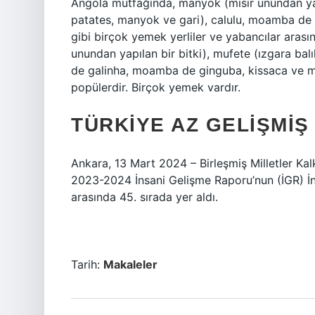
Angola mutfağında, manyok (mısır unundan yapıl
patates, manyok ve gari), calulu, moamba de
gibi birçok yemek yerliler ve yabancılar aras
unundan yapılan bir bitki), mufete (ızgara bal
de galinha, moamba de ginguba, kissaca ve m
popülerdir. Birçok yemek vardır.
TÜRKIYE AZ GELIŞMIŞ 
Ankara, 13 Mart 2024 – Birleşmiş Milletler K
2023-2024 İnsani Gelişme Raporu’nun (İGR) İn
arasında 45. sırada yer aldı.
Tarih:
Makaleler