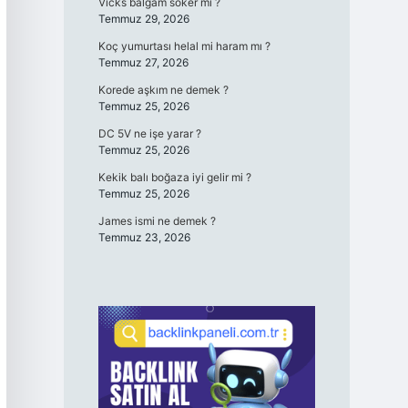
Vicks balgam söker mi ?
Temmuz 29, 2026
Koç yumurtası helal mi haram mı ?
Temmuz 27, 2026
Korede aşkım ne demek ?
Temmuz 25, 2026
DC 5V ne işe yarar ?
Temmuz 25, 2026
Kekik balı boğaza iyi gelir mi ?
Temmuz 25, 2026
James ismi ne demek ?
Temmuz 23, 2026