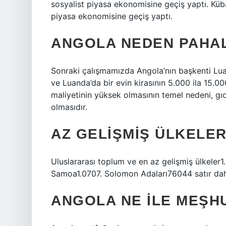
sosyalist piyasa ekonomisine geçiş yaptı. Küb
piyasa ekonomisine geçiş yaptı.
ANGOLA NEDEN PAHAL
Sonraki çalışmamızda Angola’nın başkenti Luan
ve Luanda’da bir evin kirasının 5.000 ila 15.0
maliyetinin yüksek olmasının temel nedeni, gı
olmasıdır.
AZ GELIŞMIŞ ÜLKELE
Uluslararası toplum ve en az gelişmiş ülkeler1
Samoa1.0707. Solomon Adaları76044 satır da
ANGOLA NE ILE MEŞH