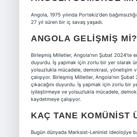
Angola, 1975 yılında Portekiz’den bağımsızlığı
27 yıl süren bir iç savaş yaşadı.
ANGOLA GELIŞMIŞ MI
Birleşmiş Milletler, Angola’nın Şubat 2024’te 
duyurdu. İş yapmak için zorlu bir yer olarak 
yolsuzlukla mücadele, demokrasi, yönetişim v
çalışıyor. Birleşmiş Milletler, Angola’nın Şuba
çıkacağını duyurdu. İş yapmak için zorlu bir 
iyileştirmeye ve yolsuzlukla mücadele, demokra
kaydetmeye çalışıyor.
KAÇ TANE KOMÜNIST 
Bugün dünyada Marksist-Leninist ideolojiye ba