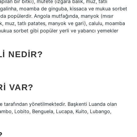
an bir bitki), mufete (ızgara balık, muz, tatlı
 galinha, moamba de ginguba, kissaca ve mukua sorbet
ında popülerdir. Angola mutfağında, manyok (mısır
ık, muz, tatlı patates, manyok ve gari), calulu, moamba
ukua sorbet gibi popüler yerli ve yabancı yemekler
LI NEDIR?
I VAR?
ge tarafından yönetilmektedir. Başkenti Luanda olan
Huambo, Lobito, Benguela, Lucapa, Kuito, Lubango,
?