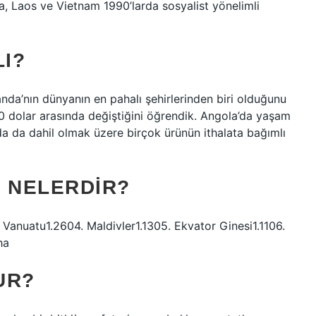
a, Laos ve Vietnam 1990’larda sosyalist yönelimli
I?
da’nın dünyanın en pahalı şehirlerinden biri olduğunu
00 dolar arasında değiştiğini öğrendik. Angola’da yaşam
da da dahil olmak üzere birçok ürünün ithalata bağımlı
R NELERDIR?
. Vanuatu1.2604. Maldivler1.1305. Ekvator Ginesi1.1106.
ha
UR?