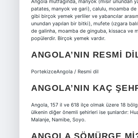
Angola mutfağında, manyok (mısır unundan yapıl
patates, manyok ve gari), calulu, moamba de
gibi birçok yemek yerliler ve yabancılar aras
unundan yapılan bir bitki), mufete (ızgara bal
de galinha, moamba de ginguba, kissaca ve m
popülerdir. Birçok yemek vardır.
ANGOLA’NIN RESMI DI
PortekizceAngola / Resmi dil
ANGOLA’NIN KAÇ ŞEHR
Angola, 157 il ve 618 ilçe olmak üzere 18 böl
ülkenin diğer önemli şehirleri ise şunlardır: 
Malanje, Namibe, Soyo.
ANGOLA SÖMÜRGE MI