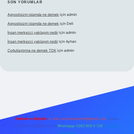
SON YORUMLAR
Agnostisizm islamda ne demek
için
admin
Agnostisizm islamda ne demek
için
Deli
İnsan merkezci yaklaşım nedir
için
admin
İnsan merkezci yaklaşım nedir
için
Ayhan
Çoğullaştırma ne demek TDK
için
admin
/
betexper güncel adres
Reklam ve İletişim:
E-mail:
backlinkpaneli@gmail.com
Teams:
forumhizmeti@gmail.com
Whatsapp: 0262 606 0 726
Telegram:
@karabul