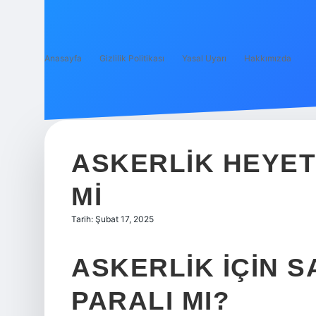
Anasayfa
Gizlilik Politikası
Yasal Uyarı
Hakkımızda
ASKERLIK HEYET
MI
Tarih: Şubat 17, 2025
ASKERLIK IÇIN 
PARALI MI?