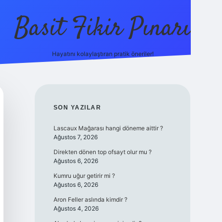
Basit Fikir Pınarı
Hayatını kolaylaştıran pratik öneriler!
elexbet yeni giri
SIDEBAR
SON YAZILAR
Lascaux Mağarası hangi döneme aittir ?
Ağustos 7, 2026
Direkten dönen top ofsayt olur mu ?
Ağustos 6, 2026
Kumru uğur getirir mi ?
Ağustos 6, 2026
Aron Feller aslında kimdir ?
Ağustos 4, 2026