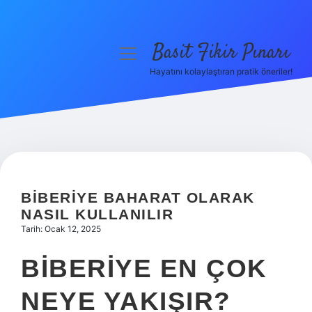
Basit Fikir Pınarı
menüyü
aç
Hayatını kolaylaştıran pratik öneriler!
Anasayfa
Gizlilik Politikası
Yasal Uyarı
Hakkımızda
BIBERIYE BAHARAT OLARAK
NASIL KULLANILIR
Tarih: Ocak 12, 2025
BIBERIYE EN ÇOK
NEYE YAKIŞIR?