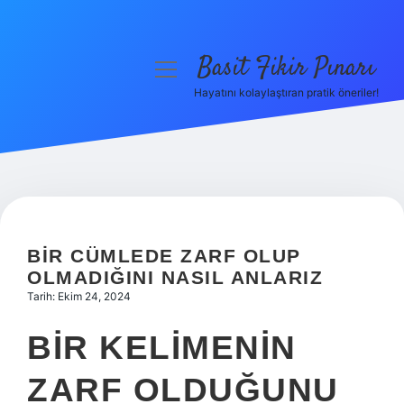
Basit Fikir Pınarı
menüyü
aç
Hayatını kolaylaştıran pratik öneriler!
Anasayfa
Gizlilik Politikası
Yasal Uyarı
Hakkımızda
BIR CÜMLEDE ZARF OLUP
OLMADIĞINI NASIL ANLARIZ
Tarih: Ekim 24, 2024
BIR KELIMENIN
ZARF OLDUĞUNU