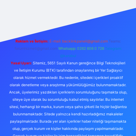
om/
betexper güncel adres
Reklam ve İletişim:
E-mail:
backlinkpaneli@gmail.com
Teams:
forumhizmeti@gmail.com
Whatsapp: 0262 606 0 726
Telegram:
@karabul
Yasal Uyarı:
Sitemiz, 5651 Sayılı Kanun gereğince Bilgi Teknolojileri
ve İletişim Kurumu (BTK) tarafından onaylanmış bir Yer Sağlayıcı
olarak hizmet vermektedir. Bu nedenle, sitedeki içerikleri proaktif
olarak denetleme veya araştırma yükümlülüğümüz bulunmamaktadır.
Ancak, üyelerimiz yazdıkları içeriklerin sorumluluğunu taşımakta olup,
siteye üye olarak bu sorumluluğu kabul etmiş sayılırlar. Bu internet
sitesi, herhangi bir marka, kurum veya şahıs şirketi ile hiçbir bağlantısı
bulunmamaktadır. Sitede yalnızca kendi hazırladığımız makaleler
paylaşılmaktadır. Burada yer alan içerikler haber niteliği taşımamakta
olup, gerçek kurum ve kişiler hakkında paylaşım yapılmamaktadır.
Gerçek kurum ve kişiler ile isim benzerlikleri tamamen tesadüfidir.