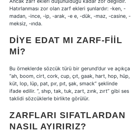
Ancak zarf ekleri düşünüldüğü kadar zor değildir.
Hatırlanması zor olan zarf ekleri şunlardır: -ken, -
madan, -ince, -ip, -arak, -e e, -dük, -maz, -casine, -
meksiz, -ında.
DIYE EDAT MI ZARF-FIIL
MI?
Bu örneklerde sözcük türü bir gerund’dur ve açıkça
“ah, boom, cirt, cork, cup, çıt, gaak, hart, hop, hüp,
küt, lop, lüp, pat, pır, pıt, şak, smack” şeklinde
ifade edilir. “, shıp, tak, tuk, zart, zınk, zırt” gibi ses
taklidi sözcüklerle birlikte görülür.
ZARFLARI SIFATLARDAN
NASIL AYIRIRIZ?