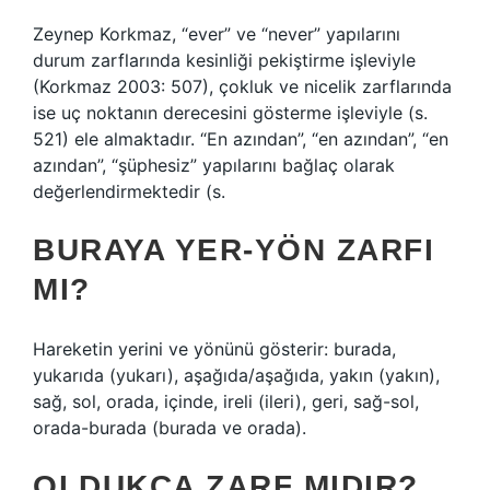
Zeynep Korkmaz, “ever” ve “never” yapılarını
durum zarflarında kesinliği pekiştirme işleviyle
(Korkmaz 2003: 507), çokluk ve nicelik zarflarında
ise uç noktanın derecesini gösterme işleviyle (s.
521) ele almaktadır. “En azından”, “en azından”, “en
azından”, “şüphesiz” yapılarını bağlaç olarak
değerlendirmektedir (s.
BURAYA YER-YÖN ZARFI
MI?
Hareketin yerini ve yönünü gösterir: burada,
yukarıda (yukarı), aşağıda/aşağıda, yakın (yakın),
sağ, sol, orada, içinde, ireli (ileri), geri, sağ-sol,
orada-burada (burada ve orada).
OLDUKÇA ZARF MIDIR?