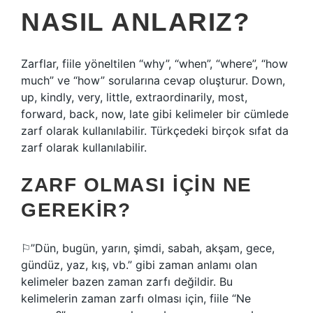
NASIL ANLARIZ?
Zarflar, fiile yöneltilen “why”, “when”, “where”, “how
much” ve “how” sorularına cevap oluşturur. Down,
up, kindly, very, little, extraordinarily, most,
forward, back, now, late gibi kelimeler bir cümlede
zarf olarak kullanılabilir. Türkçedeki birçok sıfat da
zarf olarak kullanılabilir.
ZARF OLMASI IÇIN NE
GEREKIR?
⚐”Dün, bugün, yarın, şimdi, sabah, akşam, gece,
gündüz, yaz, kış, vb.” gibi zaman anlamı olan
kelimeler bazen zaman zarfı değildir. Bu
kelimelerin zaman zarfı olması için, fiile “Ne