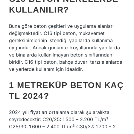
KULLANILIR?
Buna göre beton çeşitleri ve uygulama alanları
değişmektedir. C16 tipi beton, mukavemet
gereksinimlerinin istendiği yapılarda kullanıma
uygundur. Ancak günümüz koşullarında yapılarda
ve binalarda kullanılmayan beton sınıflarından
biridir. C16 tipi beton, bahçe duvarı tarzı alanlarda
ve yerlerde kullanım için idealdir.
1 METREKÜP BETON KAÇ
TL 2024?
2024 yılı fiyatları ortalama olarak şu aralıkta
seyredecektir: C20/25: 1.500 – 2.200 TL/m³
C25/30: 1.600 – 2.400 TL/m³ C30/37: 1.700 – 2.