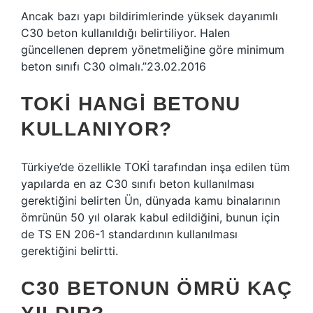
Ancak bazı yapı bildirimlerinde yüksek dayanımlı
C30 beton kullanıldığı belirtiliyor. Halen
güncellenen deprem yönetmeliğine göre minimum
beton sınıfı C30 olmalı.”23.02.2016
TOKI HANGI BETONU
KULLANIYOR?
Türkiye’de özellikle TOKİ tarafından inşa edilen tüm
yapılarda en az C30 sınıfı beton kullanılması
gerektiğini belirten Ün, dünyada kamu binalarının
ömrünün 50 yıl olarak kabul edildiğini, bunun için
de TS EN 206-1 standardının kullanılması
gerektiğini belirtti.
C30 BETONUN ÖMRÜ KAÇ