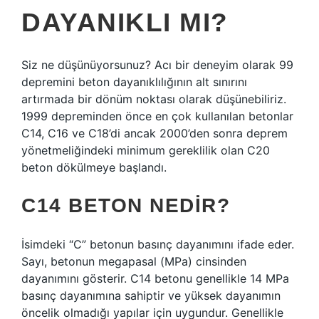
DAYANIKLI MI?
Siz ne düşünüyorsunuz? Acı bir deneyim olarak 99
depremini beton dayanıklılığının alt sınırını
artırmada bir dönüm noktası olarak düşünebiliriz.
1999 depreminden önce en çok kullanılan betonlar
C14, C16 ve C18’di ancak 2000’den sonra deprem
yönetmeliğindeki minimum gereklilik olan C20
beton dökülmeye başlandı.
C14 BETON NEDIR?
İsimdeki “C” betonun basınç dayanımını ifade eder.
Sayı, betonun megapasal (MPa) cinsinden
dayanımını gösterir. C14 betonu genellikle 14 MPa
basınç dayanımına sahiptir ve yüksek dayanımın
öncelik olmadığı yapılar için uygundur. Genellikle