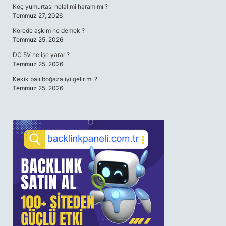
Koç yumurtası helal mi haram mı ?
Temmuz 27, 2026
Korede aşkım ne demek ?
Temmuz 25, 2026
DC 5V ne işe yarar ?
Temmuz 25, 2026
Kekik balı boğaza iyi gelir mi ?
Temmuz 25, 2026