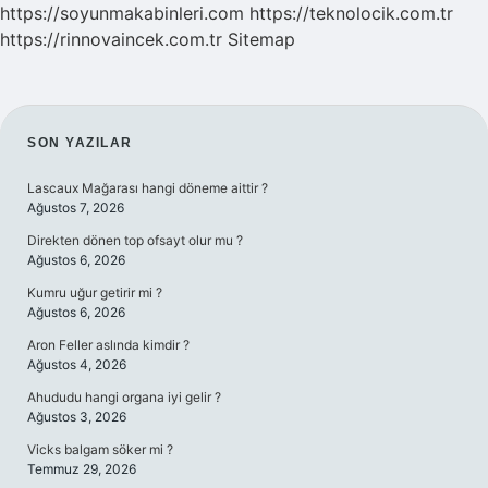
https://soyunmakabinleri.com
https://teknolocik.com.tr
https://rinnovaincek.com.tr
Sitemap
SIDEBAR
SON YAZILAR
Lascaux Mağarası hangi döneme aittir ?
Ağustos 7, 2026
Direkten dönen top ofsayt olur mu ?
Ağustos 6, 2026
Kumru uğur getirir mi ?
Ağustos 6, 2026
Aron Feller aslında kimdir ?
Ağustos 4, 2026
Ahududu hangi organa iyi gelir ?
Ağustos 3, 2026
Vicks balgam söker mi ?
Temmuz 29, 2026