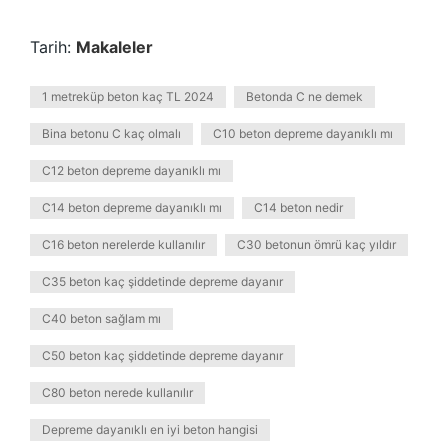
Tarih:
Makaleler
1 metreküp beton kaç TL 2024
Betonda C ne demek
Bina betonu C kaç olmalı
C10 beton depreme dayanıklı mı
C12 beton depreme dayanıklı mı
C14 beton depreme dayanıklı mı
C14 beton nedir
C16 beton nerelerde kullanılır
C30 betonun ömrü kaç yıldır
C35 beton kaç şiddetinde depreme dayanır
C40 beton sağlam mı
C50 beton kaç şiddetinde depreme dayanır
C80 beton nerede kullanılır
Depreme dayanıklı en iyi beton hangisi