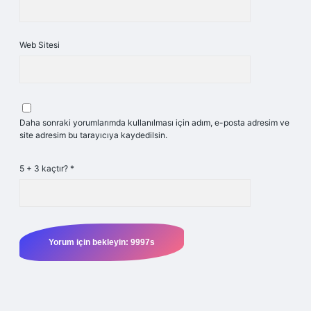
Web Sitesi
Daha sonraki yorumlarımda kullanılması için adım, e-posta adresim ve
site adresim bu tarayıcıya kaydedilsin.
5 + 3 kaçtır?
*