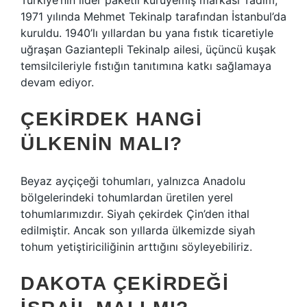
Türkiye’nin lider paketli kuruyemiş markası Tadım,
1971 yılında Mehmet Tekinalp tarafından İstanbul’da
kuruldu. 1940’lı yıllardan bu yana fıstık ticaretiyle
uğraşan Gaziantepli Tekinalp ailesi, üçüncü kuşak
temsilcileriyle fıstığın tanıtımına katkı sağlamaya
devam ediyor.
ÇEKIRDEK HANGI
ÜLKENIN MALI?
Beyaz ayçiçeği tohumları, yalnızca Anadolu
bölgelerindeki tohumlardan üretilen yerel
tohumlarımızdır. Siyah çekirdek Çin’den ithal
edilmiştir. Ancak son yıllarda ülkemizde siyah
tohum yetiştiriciliğinin arttığını söyleyebiliriz.
DAKOTA ÇEKIRDEĞI