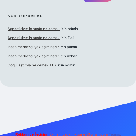
SON YORUMLAR
Agnostisizm islamda ne demek
için
admin
Agnostisizm islamda ne demek
için
Deli
İnsan merkezci yaklaşım nedir
için
admin
İnsan merkezci yaklaşım nedir
için
Ayhan
Çoğullaştırma ne demek TDK
için
admin
.com/
betexper güncel adres
Reklam ve İletişim:
E-mail:
backlinkpaneli@gmail.com
Teams: