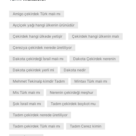
Amigo çekirdek Türk malı mı
Ayçiçek yağı hangi ülkenin ürünüdür
Çekirdek hangi ülkede yetişir
Çekirdek hangi ülkenin malı
Çerezya çekirdek nerede üretiliyor
Dakota çekirdeği İsrail malı mı
Dakota Çekirdek nerenin
Dakota çekirdek yerli mi
Dakota nedir
Mehmet Tekinalp kimdir Tadım
Mintax Türk malı mı
Mis Türk malı mı
Nerenin çekirdeği meşhur
Şok İsrail malı mı
Tadım çekirdek boykot mu
Tadım çekirdek nerede üretiliyor
Tadım çekirdek Türk malı mı
Tadım Cerez kimin