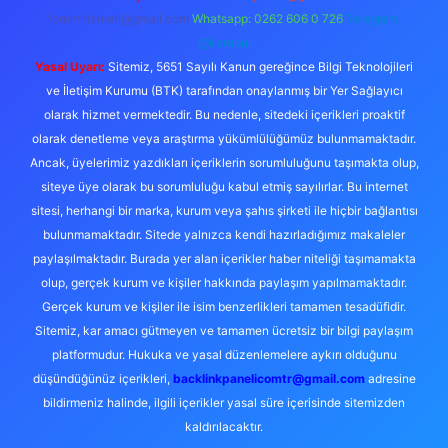
forumhizmeti@gmail.com
Whatsapp: 0262 606 0 726
Telegram:
@karabul
Yasal Uyarı:
Sitemiz, 5651 Sayılı Kanun gereğince Bilgi Teknolojileri
ve İletişim Kurumu (BTK) tarafından onaylanmış bir Yer Sağlayıcı
olarak hizmet vermektedir. Bu nedenle, sitedeki içerikleri proaktif
olarak denetleme veya araştırma yükümlülüğümüz bulunmamaktadır.
Ancak, üyelerimiz yazdıkları içeriklerin sorumluluğunu taşımakta olup,
siteye üye olarak bu sorumluluğu kabul etmiş sayılırlar. Bu internet
sitesi, herhangi bir marka, kurum veya şahıs şirketi ile hiçbir bağlantısı
bulunmamaktadır. Sitede yalnızca kendi hazırladığımız makaleler
paylaşılmaktadır. Burada yer alan içerikler haber niteliği taşımamakta
olup, gerçek kurum ve kişiler hakkında paylaşım yapılmamaktadır.
Gerçek kurum ve kişiler ile isim benzerlikleri tamamen tesadüfidir.
Sitemiz, kar amacı gütmeyen ve tamamen ücretsiz bir bilgi paylaşım
platformudur. Hukuka ve yasal düzenlemelere aykırı olduğunu
düşündüğünüz içerikleri,
backlinkpanelicomtr@gmail.com
adresine
bildirmeniz halinde, ilgili içerikler yasal süre içerisinde sitemizden
kaldırılacaktır.