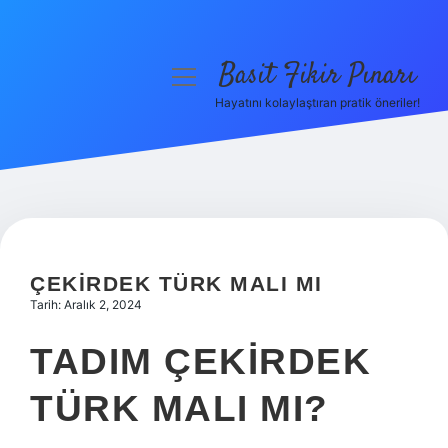
Basit Fikir Pınarı
menüyü
aç
Hayatını kolaylaştıran pratik öneriler!
Anasayfa
Gizlilik Politikası
Yasal Uyarı
Hakkımızda
ÇEKIRDEK TÜRK MALI MI
Tarih: Aralık 2, 2024
TADIM ÇEKIRDEK
TÜRK MALI MI?