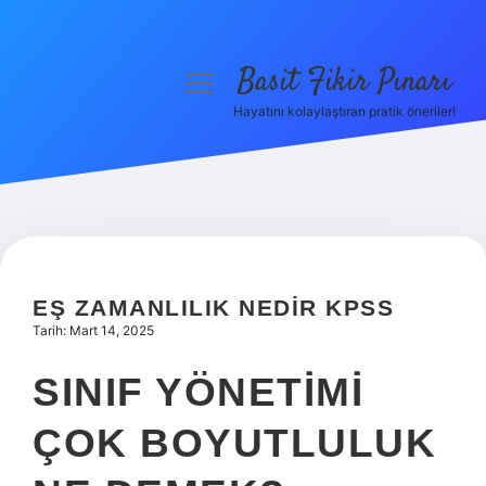
Basit Fikir Pınarı
menüyü
aç
Hayatını kolaylaştıran pratik öneriler!
Anasayfa
Gizlilik Politikası
Yasal Uyarı
Hakkımızda
EŞ ZAMANLILIK NEDIR KPSS
Tarih: Mart 14, 2025
SINIF YÖNETIMI
ÇOK BOYUTLULUK