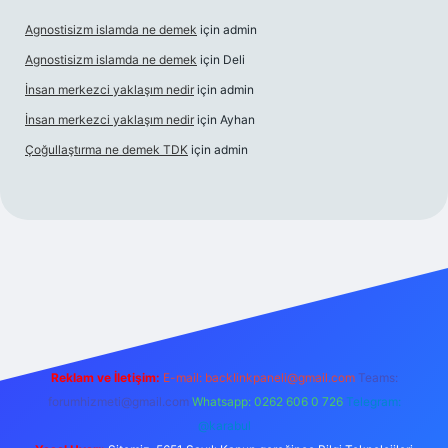
Agnostisizm islamda ne demek
için
admin
Agnostisizm islamda ne demek
için
Deli
İnsan merkezci yaklaşım nedir
için
admin
İnsan merkezci yaklaşım nedir
için
Ayhan
Çoğullaştırma ne demek TDK
için
admin
om/
betexper güncel adres
Reklam ve İletişim:
E-mail:
backlinkpaneli@gmail.com
Teams:
forumhizmeti@gmail.com
Whatsapp: 0262 606 0 726
Telegram:
@karabul