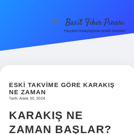
Basit Fikir Pınarı
menüyü
aç
Hayatını kolaylaştıran pratik öneriler!
Anasayfa
Gizlilik Politikası
Yasal Uyarı
Hakkımızda
ESKI TAKVIME GÖRE KARAKIŞ
NE ZAMAN
Tarih: Aralık 30, 2024
KARAKIŞ NE
ZAMAN BAŞLAR?