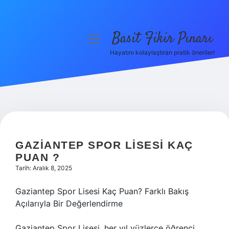
Basit Fikir Pınarı
menüyü
aç
Hayatını kolaylaştıran pratik öneriler!
Anasayfa
Gizlilik Politikası
Yasal Uyarı
Hakkımızda
GAZIANTEP SPOR LISESI KAÇ
PUAN ?
Tarih: Aralık 8, 2025
Gaziantep Spor Lisesi Kaç Puan? Farklı Bakış
Açılarıyla Bir Değerlendirme
Gaziantep Spor Lisesi, her yıl yüzlerce öğrenci