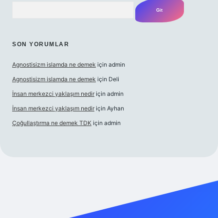
Arama
SON YORUMLAR
Agnostisizm islamda ne demek
için
admin
Agnostisizm islamda ne demek
için
Deli
İnsan merkezci yaklaşım nedir
için
admin
İnsan merkezci yaklaşım nedir
için
Ayhan
Çoğullaştırma ne demek TDK
için
admin
.com/
betexper güncel adres