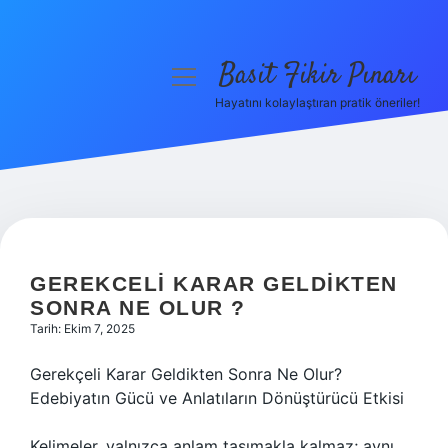
Basit Fikir Pınarı
menüyü
aç
Hayatını kolaylaştıran pratik öneriler!
Anasayfa
Gizlilik Politikası
Yasal Uyarı
Hakkımızda
GEREKCELI KARAR GELDIKTEN
SONRA NE OLUR ?
Tarih: Ekim 7, 2025
Gerekçeli Karar Geldikten Sonra Ne Olur?
Edebiyatın Gücü ve Anlatıların Dönüştürücü Etkisi
Kelimeler, yalnızca anlam taşımakla kalmaz; aynı