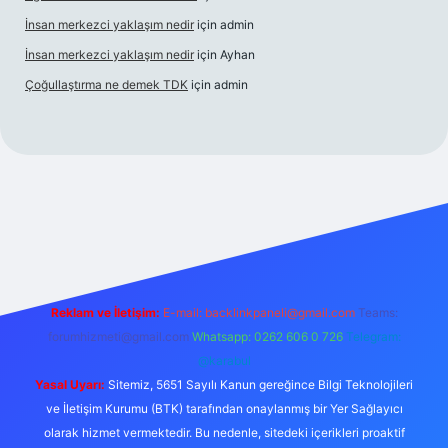
İnsan merkezci yaklaşım nedir
için
admin
İnsan merkezci yaklaşım nedir
için
Ayhan
Çoğullaştırma ne demek TDK
için
admin
ii.com/
betexper güncel adres
Reklam ve İletişim:
E-mail:
backlinkpaneli@gmail.com
Teams:
forumhizmeti@gmail.com
Whatsapp: 0262 606 0 726
Telegram:
@karabul
Yasal Uyarı:
Sitemiz, 5651 Sayılı Kanun gereğince Bilgi Teknolojileri
ve İletişim Kurumu (BTK) tarafından onaylanmış bir Yer Sağlayıcı
olarak hizmet vermektedir. Bu nedenle, sitedeki içerikleri proaktif