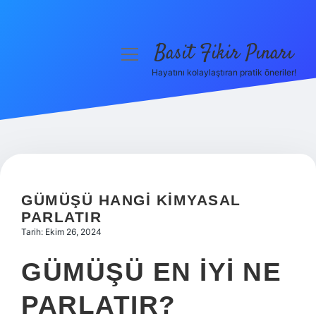
Basit Fikir Pınarı
menüyü
aç
Hayatını kolaylaştıran pratik öneriler!
Anasayfa
Gizlilik Politikası
Yasal Uyarı
Hakkımızda
GÜMÜŞÜ HANGI KIMYASAL
PARLATIR
Tarih: Ekim 26, 2024
GÜMÜŞÜ EN IYI NE
PARLATIR?