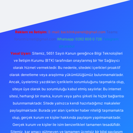
m/
betexper güncel adres
Reklam ve İletişim:
E-mail:
backlinkpaneli@gmail.com
Teams:
forumhizmeti@gmail.com
Whatsapp: 0262 606 0 726
Telegram:
@karabul
Yasal Uyarı:
Sitemiz, 5651 Sayılı Kanun gereğince Bilgi Teknolojileri
ve İletişim Kurumu (BTK) tarafından onaylanmış bir Yer Sağlayıcı
olarak hizmet vermektedir. Bu nedenle, sitedeki içerikleri proaktif
olarak denetleme veya araştırma yükümlülüğümüz bulunmamaktadır.
Ancak, üyelerimiz yazdıkları içeriklerin sorumluluğunu taşımakta olup,
siteye üye olarak bu sorumluluğu kabul etmiş sayılırlar. Bu internet
sitesi, herhangi bir marka, kurum veya şahıs şirketi ile hiçbir bağlantısı
bulunmamaktadır. Sitede yalnızca kendi hazırladığımız makaleler
paylaşılmaktadır. Burada yer alan içerikler haber niteliği taşımamakta
olup, gerçek kurum ve kişiler hakkında paylaşım yapılmamaktadır.
Gerçek kurum ve kişiler ile isim benzerlikleri tamamen tesadüfidir.
Sitemiz, kar amacı gütmeyen ve tamamen ücretsiz bir bilgi paylaşım