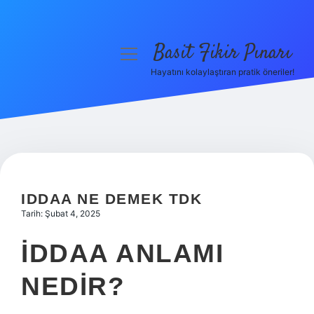
Basit Fikir Pınarı
menüyü
aç
Hayatını kolaylaştıran pratik öneriler!
Anasayfa
Gizlilik Politikası
Yasal Uyarı
Hakkımızda
IDDAA NE DEMEK TDK
Tarih: Şubat 4, 2025
İDDAA ANLAMI
NEDIR?