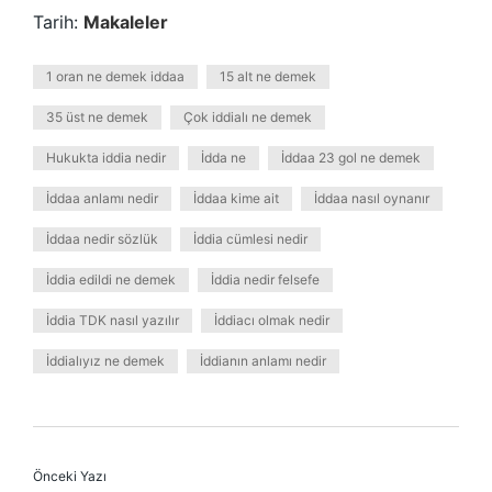
Tarih:
Makaleler
1 oran ne demek iddaa
15 alt ne demek
35 üst ne demek
Çok iddialı ne demek
Hukukta iddia nedir
İdda ne
İddaa 23 gol ne demek
İddaa anlamı nedir
İddaa kime ait
İddaa nasıl oynanır
İddaa nedir sözlük
İddia cümlesi nedir
İddia edildi ne demek
İddia nedir felsefe
İddia TDK nasıl yazılır
İddiacı olmak nedir
İddialıyız ne demek
İddianın anlamı nedir
Önceki Yazı