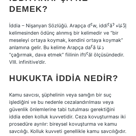
DEMEK?
İddia – Nişanyan Sözlüğü. Arapça dˁw, iddiˁāˀ اِدِّعَاء
kelimesinden ödünç alınmış bir kelimedir ve “bir
meseleyi ortaya koymak, kendini ortaya koymak”
anlamına gelir. Bu kelime Arapça daˁā دَعَا
“çağırmak, dava etmek” fiilinin iftiˁāl ölçüsündedir.
VIII. infinitive’dir.
HUKUKTA IDDIA NEDIR?
Kamu savcısı, şüphelinin veya sanığın bir suç
işlediğini ve bu nedenle cezalandırılması veya
güvenlik önlemlerine tabi tutulması gerektiğini
iddia eden kolluk kuvvetidir. Ceza kovuşturması iki
prosedüre ayrılır: bireysel kovuşturma ve kamu
savcılığı. Kolluk kuvveti genellikle kamu savcılığıdır.