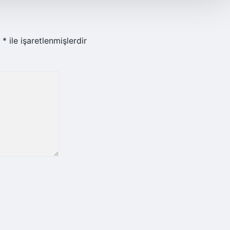
r
*
ile işaretlenmişlerdir