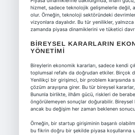
Piyasa dinamiklerine bakıldığında, ilhâm gücü, 
hizmet, sadece teknolojik gelişmelerle değil,
olur. Örneğin, teknoloji sektöründeki devrimle
vizyonlara dayalıdır. Bu tür yenilikler, yalnız
zamanda piyasa dinamiklerini ve tüketici davra
BIREYSEL KARARLARIN EKONO
YÖNETIMI
Bireylerin ekonomik kararları, sadece kendi çık
toplumsal refahı da doğrudan etkiler. Birçok 
Yenilikçi bir girişimci, bir problem karşısında 
çözüm arayışına girer. Bu tür bireysel kararlar,
Bununla birlikte, ilhâm gücü, riskleri de beraber
öngörülemeyen sonuçlar doğurabilir. Bireysel k
ancak bu değişim her zaman beklenen sonucu
Örneğin, bir startup girişiminin başarılı olabilm
bu fikrin doğru bir şekilde piyasa koşullarına