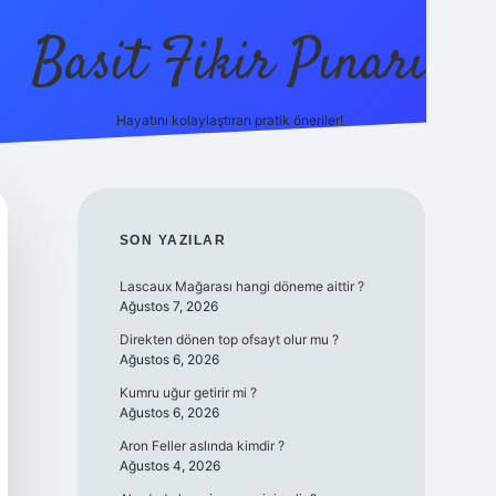
Basit Fikir Pınarı
Hayatını kolaylaştıran pratik öneriler!
elexbet yeni giriş
https://betcii.com
SIDEBAR
SON YAZILAR
Lascaux Mağarası hangi döneme aittir ?
Ağustos 7, 2026
Direkten dönen top ofsayt olur mu ?
Ağustos 6, 2026
Kumru uğur getirir mi ?
Ağustos 6, 2026
Aron Feller aslında kimdir ?
Ağustos 4, 2026