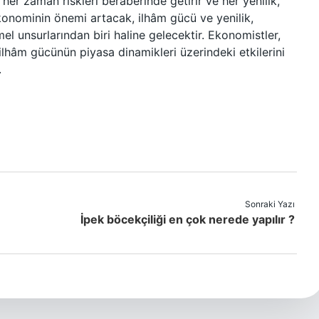
her zaman riskleri beraberinde getirir ve her yenilik,
ekonominin önemi artacak, ilhâm gücü ve yenilik,
 unsurlarından biri haline gelecektir. Ekonomistler,
 ilhâm gücünün piyasa dinamikleri üzerindeki etkilerini
.
Sonraki Yazı
İpek böcekçiliği en çok nerede yapılır ?