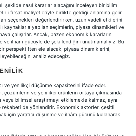
li şekilde nasıl kararlar alacağını inceleyen bir bilim
lirli fırsat maliyetleriyle birlikte geldiği anlamına gelir.
arı seçenekleri değerlendirirken, uzun vadeli etkilerini
rlı kaynaklarla yapılan seçimlerin, piyasa dinamikleri ve
maya çalışırlar. Ancak, bazen ekonomik kararların
me ve ilham gücüyle de şekillendiğini unutmamalıyız. Bu
r perspektiften ele alacak, piyasa dinamiklerini,
ileyebileceğini analiz edeceğiz.
ENILIK
cı ve yenilikçi düşünme kapasitesini ifade eder.
n, çözümlerin ve yenilikçi ürünlerin ortaya çıkmasında
ı veya bilimsel araştırmayı etkilemekle kalmaz, aynı
ekabeti de yönlendirir. Ekonomik aktörler, çeşitli
aşmak için yaratıcı düşünme ve ilhâm gücünü kullanarak