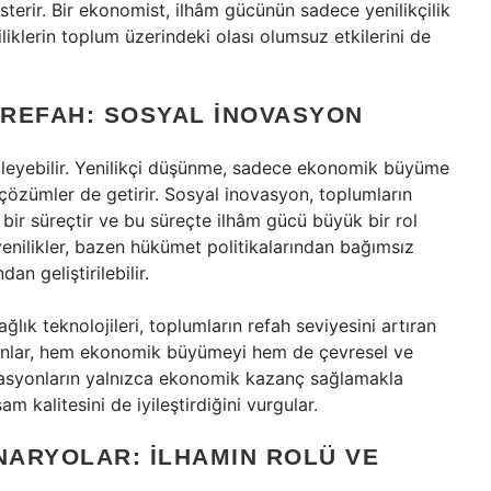
terir. Bir ekonomist, ilhâm gücünün sadece yenilikçilik
iklerin toplum üzerindeki olası olumsuz etkilerini de
.
REFAH: SOSYAL İNOVASYON
ileyebilir. Yenilikçi düşünme, sadece ekonomik büyüme
özümler de getirir. Sosyal inovasyon, toplumların
 bir süreçtir ve bu süreçte ilhâm gücü büyük bir rol
yenilikler, bazen hükümet politikalarından bağımsız
an geliştirilebilir.
ğlık teknolojileri, toplumların refah seviyesini artıran
syonlar, hem ekonomik büyümeyi hem de çevresel ve
novasyonların yalnızca ekonomik kazanç sağlamakla
 kalitesini de iyileştirdiğini vurgular.
ARYOLAR: İLHAMIN ROLÜ VE