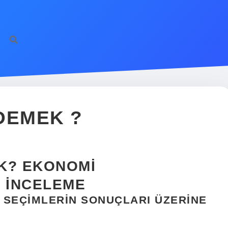
DEMEK ?
K? EKONOMI
R İNCELEME
E SEÇIMLERIN SONUÇLARI ÜZERINE