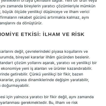
yeniliklerin ortaya çıkmasını sağlar. Yeni bir ürün veya
 aynı zamanda bireylerin yaratıcı çözümleriyle mümkün
r, büyük ölçüde yenilikçi düşünceye ve ilham verici
ca firmaların rekabet gücünü artırmakla kalmaz, aynı
nışlarını da dönüştürür.
MIYE ETKISI: İLHAM VE RISK
arlarını değil, çevrelerindeki piyasa koşullarını ve
durumda, bireysel kararlar ilhâm gücünden beslenir.
standart çözüm yollarını aşarak, yaratıcı ve yenilikçi bir
 ekonomiye yeni iş alanları ve ürünler kazandırabilir.
inde getirebilir. Çünkü yenilikçi bir fikir, bazen
ararlar, piyasa dinamiklerinde değişim yaratabilir,
 doğurmayabilir.
esi için yalnızca yaratıcı bir fikir değil, aynı zamanda
 uyarlanması gerekmektedir. Bu, ilham ve risk