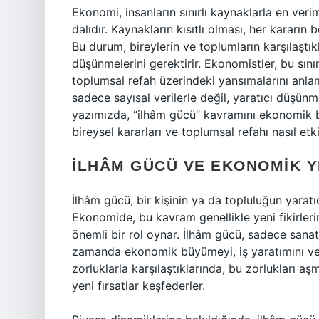
Ekonomi, insanların sınırlı kaynaklarla en verim
dalıdır. Kaynakların kısıtlı olması, her kararın be
Bu durum, bireylerin ve toplumların karşılaştıkl
düşünmelerini gerektirir. Ekonomistler, bu sını
toplumsal refah üzerindeki yansımalarını anla
sadece sayısal verilerle değil, yaratıcı düşün
yazımızda, “ilhâm gücü” kavramını ekonomik bi
bireysel kararları ve toplumsal refahı nasıl etk
İLHÂM GÜCÜ VE EKONOMIK Y
İlhâm gücü, bir kişinin ya da topluluğun yaratı
Ekonomide, bu kavram genellikle yeni fikirleri
önemli bir rol oynar. İlhâm gücü, sadece sanat
zamanda ekonomik büyümeyi, iş yaratımını ve r
zorluklarla karşılaştıklarında, bu zorlukları 
yeni fırsatlar keşfederler.