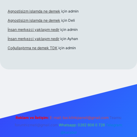
Agnostisizm islamda ne demek
için
admin
Agnostisizm islamda ne demek
için
Deli
İnsan merkezci yaklaşım nedir
için
admin
İnsan merkezci yaklaşım nedir
için
Ayhan
Çoğullaştırma ne demek TDK
için
admin
ii.com/
betexper güncel adres
Reklam ve İletişim:
E-mail:
backlinkpaneli@gmail.com
Teams:
forumhizmeti@gmail.com
Whatsapp: 0262 606 0 726
Telegram:
@karabul