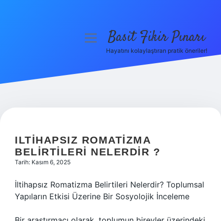
Basit Fikir Pınarı
menüyü
aç
Hayatını kolaylaştıran pratik öneriler!
Anasayfa
Gizlilik Politikası
Yasal Uyarı
Hakkımızda
ILTIHAPSIZ ROMATIZMA
BELIRTILERI NELERDIR ?
Tarih: Kasım 6, 2025
İltihapsız Romatizma Belirtileri Nelerdir? Toplumsal
Yapıların Etkisi Üzerine Bir Sosyolojik İnceleme
Bir araştırmacı olarak, toplumun bireyler üzerindeki